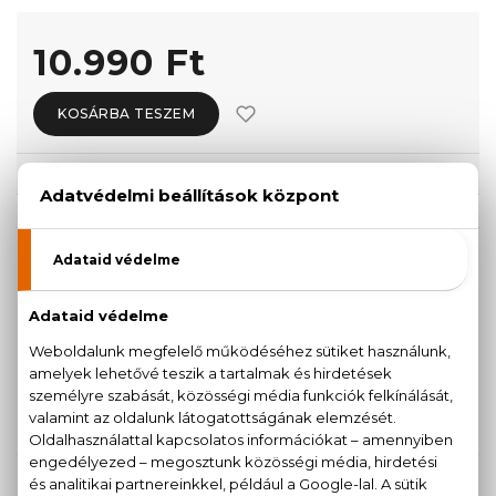
10.990 Ft
KOSÁRBA TESZEM
Törzsvásárlóknak csak:
10.441 Ft
KISZERELÉS KIVÁLASZTÁSA
30 ml
50 ml
10.990 Ft
11.430 Ft
Teszter 100 ml
100 ml
13.390 Ft
14.700 Ft
KAPCSOLÓDÓ TERMÉKEK