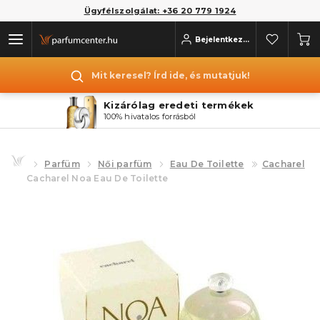
Ügyfélszolgálat: +36 20 779 1924
Bejelentkezés
Mit keresel? Írd ide, és mutatjuk!
Kizárólag eredeti termékek
100% hivatalos forrásból
Parfüm
Női parfüm
Eau De Toilette
Cacharel
Cacharel Noa Eau De Toilette