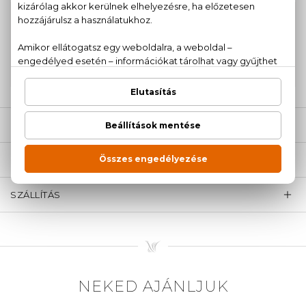
100% eredeti termékek,
14 napos visszaküldési
garanciával
+36
Kérdésed van, elakadtál? Hívd ügyfélszolgálatunkat:
20 779 1924
LEÍRÁS
ÉRTÉKELÉSEK (0)
SZÁLLÍTÁS
NEKED AJÁNLJUK