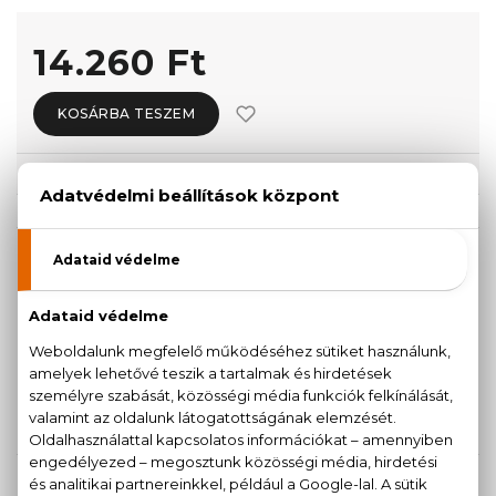
14.260 Ft
KOSÁRBA TESZEM
Törzsvásárlóknak csak:
13.547 Ft
KISZERELÉS KIVÁLASZTÁSA
30 ml
50 ml
7.280 Ft
9.670 Ft
100 ml
14.260 Ft
KAPCSOLÓDÓ TERMÉKEK