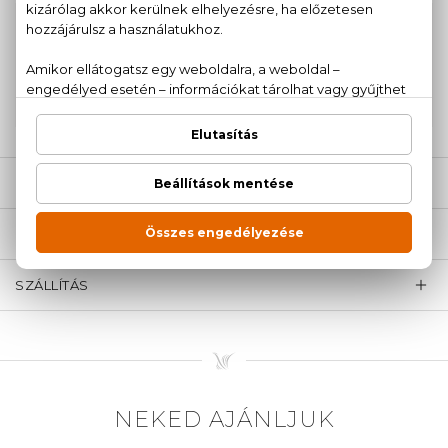
100% eredeti termékek,
14 napos visszaküldési
garanciával
+36
Kérdésed van, elakadtál? Hívd ügyfélszolgálatunkat:
20 779 1924
LEÍRÁS
ÉRTÉKELÉSEK (0)
SZÁLLÍTÁS
NEKED AJÁNLJUK