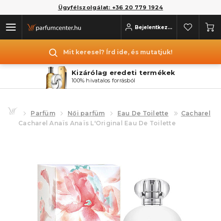
Ügyfélszolgálat: +36 20 779 1924
Bejelentkezés
Mit keresel? Írd ide, és mutatjuk!
Kizárólag eredeti termékek
100% hivatalos forrásból
Parfüm
Női parfüm
Eau De Toilette
Cacharel
Cacharel Anaïs Anaïs L'Original Eau De Toilette