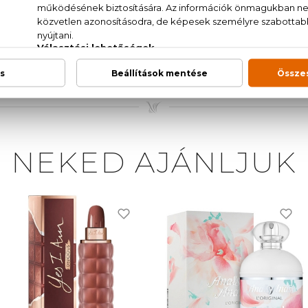
ribizli, narancs, mandarin, grapefruit, sárgabarack, róz
ostyánkő, cédrus
UM / FRAGRANCE, AQUA / WATER, LIMONENE, HYDROX
ALOOL, ANISE ALCOHOL, CITRAL (F.I.L. B30454/1).
NEKED AJÁNLJUK