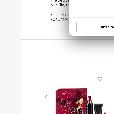
Illatjegyek: bergamott, fekete 
vanília, tonkabab, pézsma, bor
Összetevők: ALCOHOL, PARF
COUMARIN, BHT, GERANIOL, LIN