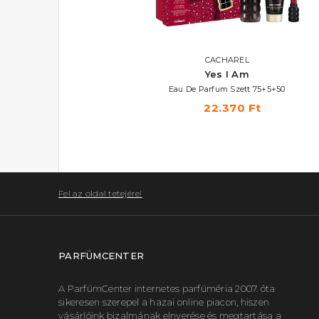
ESCADA
CACHAREL
Nectar De Costa Rica
Yes I Am
Eau De Toilette 100 ml
Eau De Parfum Szett 75+5+50
18.410 Ft
22.370 Ft
Fel az oldal tetejére!
PARFÜMCENTER
A ParfümCenter internetes parfüméria 2007. óta
sikeresen szerepel a hazai online piacon, hiszen
vásárlóink bizalmának elnyerése és megtartása a