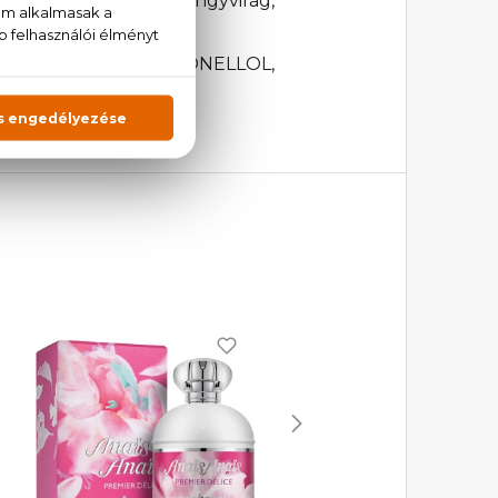
sa, jázmin, liliom, gyöngyvirág,
YCITRONELLAL, CITRONELLOL,