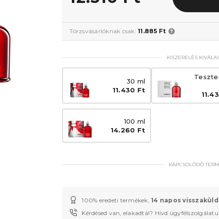
Törzsvásárlóknak csak:
11.885 Ft
KISZERELÉS KIVÁLA
Teszte
30 ml
11.430 Ft
11.4
100 ml
14.260 Ft
KAPCSOLÓDÓ TER
100% eredeti termékek,
14 napos visszaküld
Kérdésed van, elakadtál? Hívd ügyfélszolgálat