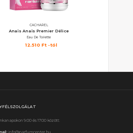
CACHAREL
CACHAREL
Anaïs Anaïs Premier Délice
Eden
Eau De Toilette
Eau De Parfum
12.510 Ft -tól
9.890 Ft -tól
YFÉLSZOLGÁLAT
kanapokon 9:00 és 17:00 között:
ail:
info@parfumcenter.hu