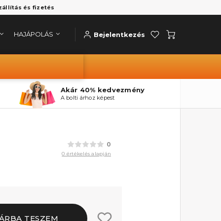
zállítás és fizetés
HAJÁPOLÁS
Bejelentkezés
Akár 40% kedvezmény
A bolti árhoz képest
0
0 értékelés alapján
ÁRBA TESZEM