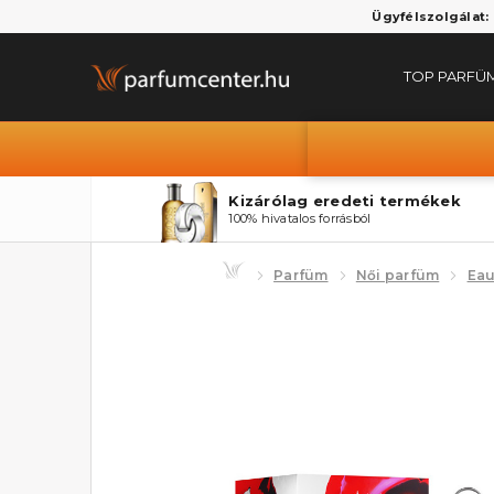
Ügyfélszolgálat:
TOP PARFÜ
Kizárólag eredeti termékek
100% hivatalos forrásból
Parfüm
Női parfüm
Eau