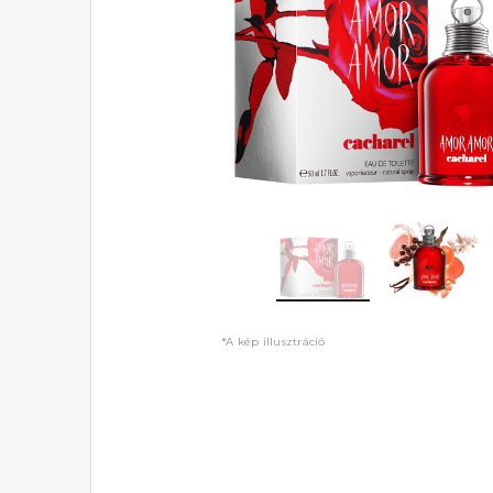
*A kép illusztráció