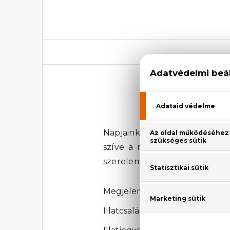
Napjaink egyik legdivatosabb 
szíve a rózsa, melyhez a fris
szerelem nevet. Az
Amor Am
Megjelenési év: 2003
Illatcsalád: Virágos-gyümölcsös