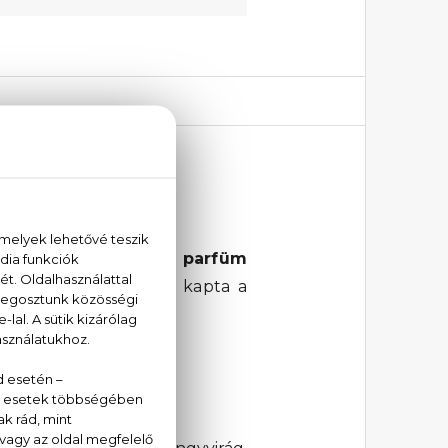
Amor
személyében: a
parfüm
 illata nem véletlenül kapta a
t ki a férfiakból.