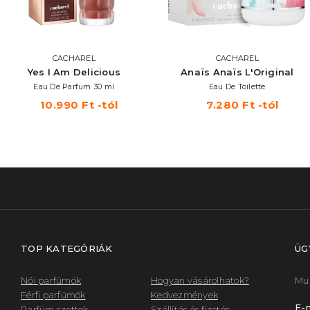
CACHAREL
CACHAREL
Yes I Am Delicious
Anaïs Anaïs L'Original
Eau De Parfum 30 ml
Eau De Toilette
10.990 Ft -tól
7.280 Ft -tól
TOP KATEGÓRIÁK
ÜG
Női parfümök
Hogyan vásárolhatok?
Mun
Férfi parfümök
Kedvezmények
E-m
Parfüm szettek
Szállítás és fizetés