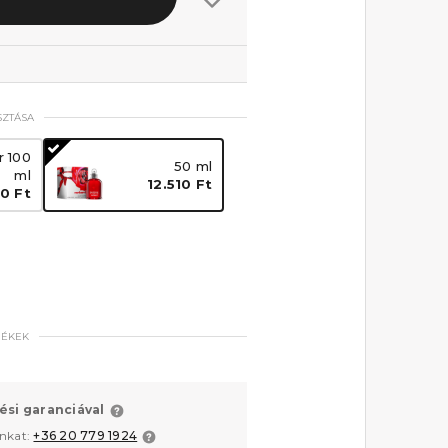
SZTÁSA
r 100
50 ml
ml
12.510 Ft
30 Ft
MÉKEK
ési garanciával
unkat:
+36 20 779 1924