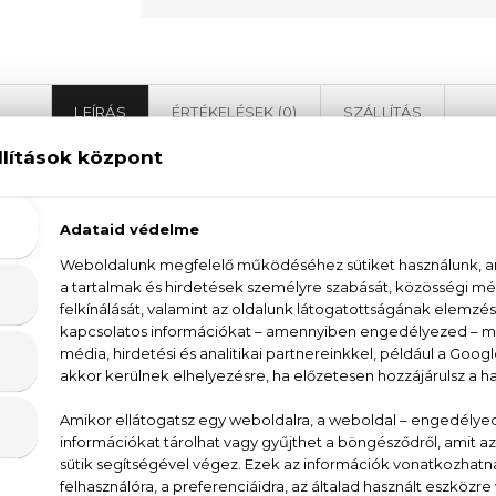
LEÍRÁS
ÉRTÉKELÉSEK (0)
SZÁLLÍTÁS
Cacharel Amor Amor Eau De Toilette
illatát alkották meg a
parfüm
őrök a
Cacharel
Amor 
s és lédús gyömölcsök asszisztálnak. Érzéki és nőies
or
szenvedélyes
parfüm
, mely elképesztő reakciókat vál