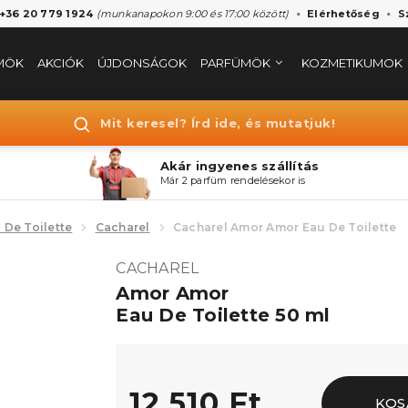
 +36 20 779 1924
(munkanapokon 9:00 és 17:00 között)
Elérhetőség
S
MÖK
AKCIÓK
ÚJDONSÁGOK
PARFÜMÖK
KOZMETIKUMOK
Mit keresel? Írd ide, és mutatjuk!
Akár ingyenes szállítás
Már 2 parfüm rendelésekor is
 De Toilette
Cacharel
Cacharel Amor Amor Eau De Toilette
CACHAREL
Amor Amor
Eau De Toilette 50 ml
12.510 Ft
KOS