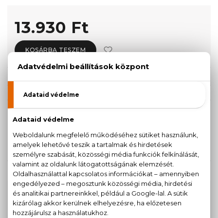
13.930 Ft
KOSÁRBA TESZEM
Törzsvásárlóknak csak:
13.234 Ft
KISZERELÉS KIVÁLASZTÁSA
50 ml
100 ml
13.930 Ft
18.760 Ft
KAPCSOLÓDÓ TERMÉKEK
100% eredeti termékek,
14 napos visszaküldési
garanciával
+36
Kérdésed van, elakadtál? Hívd ügyfélszolgálatunkat: