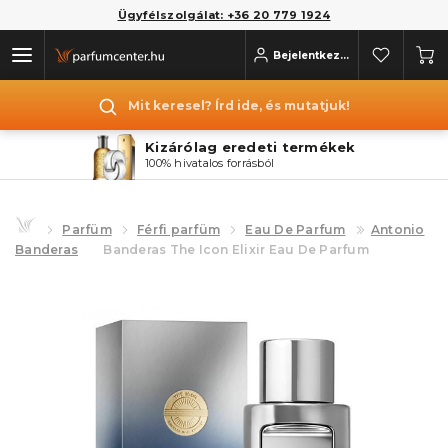
Ügyfélszolgálat: +36 20 779 1924
Bejelentkezés
Mit keresel? Írd ide, és mutatjuk!
Kizárólag eredeti termékek
100% hivatalos forrásból
Parfüm
Férfi parfüm
Eau De Parfum
Antonio
Banderas
Banderas The Icon Elixir Eau De Parfum