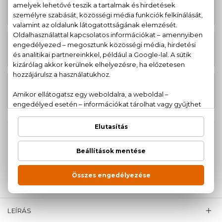
Chrome Body spray 150 ml
5.650 Ft
10.770 Ft
Chrome Eau De Toilette
-tól
19.730 Ft
Chrome Eau De Parfum
-tól
100% eredeti termékek,
14 napos visszaküldési
garanciával
+36
Kérdésed van, elakadtál? Hívd ügyfélszolgálatunkat:
20 779 1924
LEÍRÁS