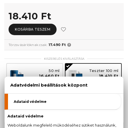
18.410 Ft
KOSÁRBA TESZEM
Törzsvásárlóknak csak:
17.490 Ft
KISZERELÉS KIVÁLASZTÁSA
50 ml
Teszter 100 ml
16.460 Ft
18.410 Ft
100 ml
20.390 Ft
KAPCSOLÓDÓ TERMÉKEK