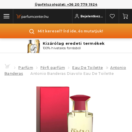
Ügyfélszolgálat: +36 20 779 1924
Bejelentkezés
Mit keresel? Írd ide, és mutatjuk!
Kizárólag eredeti termékek
100% hivatalos forrásból
Parfüm
Férfi parfüm
Eau De Toilette
Antonio
Banderas
Antonio Banderas Diavolo Eau De Toilette