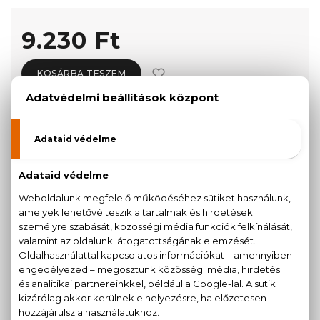
9.230 Ft
KOSÁRBA TESZEM
Törzsvásárlóknak csak:
8.769 Ft
KISZERELÉS KIVÁLASZTÁSA
100 ml
9.230 Ft
KAPCSOLÓDÓ TERMÉKEK
100% eredeti termékek,
14 napos visszaküldési
garanciával
+36
Kérdésed van, elakadtál? Hívd ügyfélszolgálatunkat: