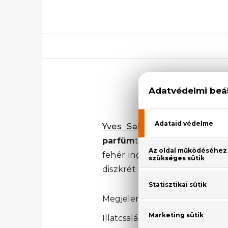
Y
Yves Saint Laurent
egyik l
parfüm
től elvárunk: kellőké
fehér ing és öltöny – azaz a
diszkrét illatfelhőt kölcsönöz
Megjelenési év: 2006
Illatcsalád: Fás-virágos