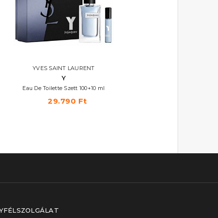
YVES SAINT LAURENT
YVES SAINT LAURENT
Y
Kouros
Eau De Toilette Szett 100+10 ml
Eau De Toilette
29.790 Ft
20.830 Ft -tól
YFÉLSZOLGÁLAT