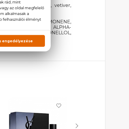
l, szantálfa, cédrus, vetiver,
THOXYCINNAMATE, LIMONENE,
LYCOL, GERANIOL, ALPHA-
 ISOEUGENOL, CITRONELLOL,
.