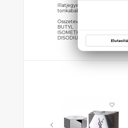
Illatjegyek: Citromhéj, berga
tonkabab
Összetevők: ALCOHOL, AQU
BUTYL METHOXYDIBENZOYL
ISOMETHYL IONONE, CITRAL
DISODIUM EDTA, CINNAMAL, CI 1