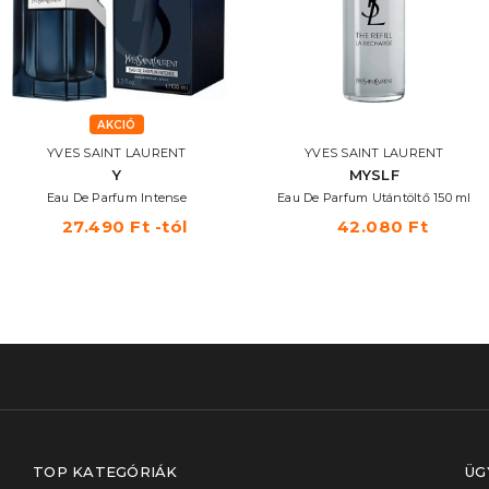
AKCIÓ
YVES SAINT LAURENT
YVES SAINT LAURENT
Y
MYSLF
Eau De Parfum Intense
Eau De Parfum Utántöltő 150 ml
27.490 Ft -tól
42.080 Ft
TOP KATEGÓRIÁK
ÜG