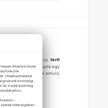
te
ja, amit egy klasszikus
férfi
nnyira fűszeres, amennyire egy
sos és fás jegyei bőrre simuló,