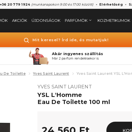
 +36 20 779 1924
(munkanapokon 9:00 és 17:00 között)
Elérhetőség
S
MÖK
AKCIÓK
ÚJDONSÁGOK
PARFÜMÖK
KOZMETIKUMOK
Mit keresel? Írd ide, és mutatjuk!
Akár ingyenes szállítás
Már 2 parfüm rendelésekor is
u De Toilette
Yves Saint Laurent
Yves Saint Laurent YSL L'H
YVES SAINT LAURENT
YSL L'Homme
Eau De Toilette 100 ml
24.560 Ft
KO