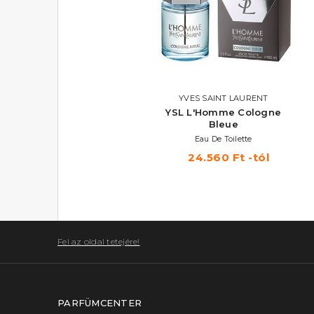
PACO RABANNE
YVES SAINT LAURENT
XS
YSL L'Homme Cologne
Bleue
Eau De Toilette
Eau De Toilette
14.700 Ft -tól
24.560 Ft -tól
Fel az oldal tetejére!
PARFÜMCENTER