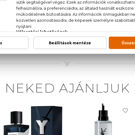
mott, kínai gyömbér, fehér bors, bazsalikom, ibolyalevé
A / WATER, PARFUM / FRAGRANCE, ETHYLHEXYL ME
METHANE, COUMARIN, LINALOOL, PROPYLENE G
, TRIS(TETRAMETHYLHYDROXYPIPERIDINOL) CITRATE,
5985 / YELLOW 6, CI 19140 / YELLOW 5 (F.I.L. C167053/1)
NEKED AJÁNLJUK