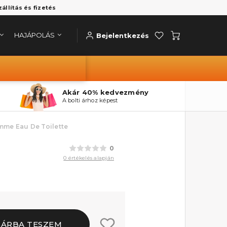
zállítás és fizetés
HAJÁPOLÁS
Bejelentkezés
Akár 40% kedvezmény
A bolti árhoz képest
omme Eau De Toilette
0
0 értékelés alapján
SÁRBA TESZEM