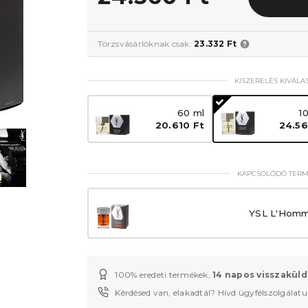
Törzsvásárlóknak csak:
23.332 Ft
KISZERELÉS KIVÁLA
60 ml
1
20.610 Ft
24.56
KAPCSOLÓDÓ TER
YSL L'Homm
100% eredeti termékek,
14 napos visszaküld
Kérdésed van, elakadtál? Hívd ügyfélszolgálat