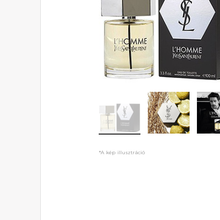
*A kép illusztráció