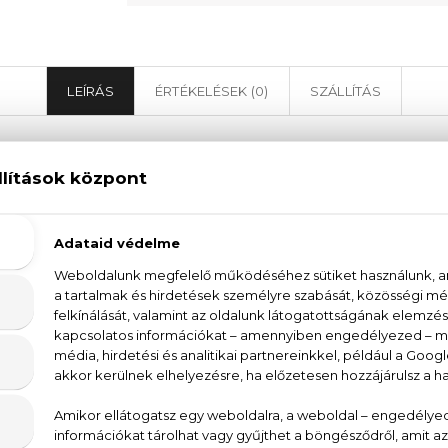
LEÍRÁS
ÉRTÉKELÉSEK (0)
SZÁLLÍTÁS
ves Saint Laurent YSL L'Homme Eau De Toilet
egnépszerűbb
parfüm
je, a
L’Homme
mindazt nyújt
pp visszafogott, de mégis észrevehető jelenléte. Éppa
 klasszikus megjelenés – megengedi. A
L'Homme
citru
nek.