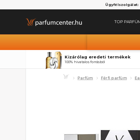
Ügyfélszolgálat:
TOP PARFÜ
Kizárólag eredeti termékek
100% hivatalos forrásból
Parfüm
Férfi parfüm
Ea