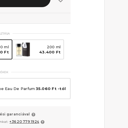
SZTÁSA
00 ml
200 ml
0 Ft
43.400 Ft
MÉKEK
e Eau De Parfum
35.060 Ft -tól
ési garanciával
unkat:
+36 20 779 1924