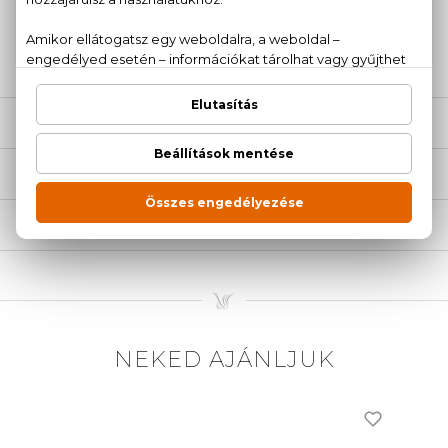
+36
Kérdésed van, elakadtál? Hívd ügyfélszolgálatunkat:
20 779 1924
LEÍRÁS
ÉRTÉKELÉSEK (0)
SZÁLLÍTÁS
NEKED AJÁNLJUK