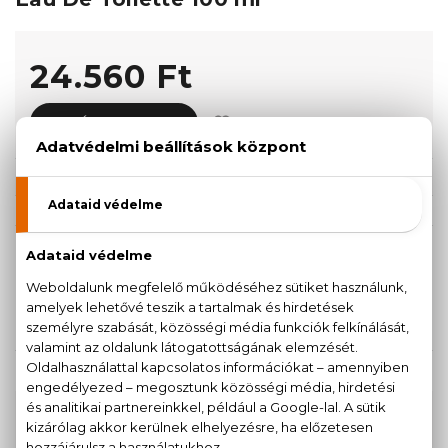
24.560 Ft
KOSÁRBA TESZEM
Törzsvásárlóknak csak:
23.332 Ft
KISZERELÉS KIVÁLASZTÁSA
100 ml
24.560 Ft
KAPCSOLÓDÓ TERMÉKEK
100% eredeti termékek,
14 napos visszaküldési
garanciával