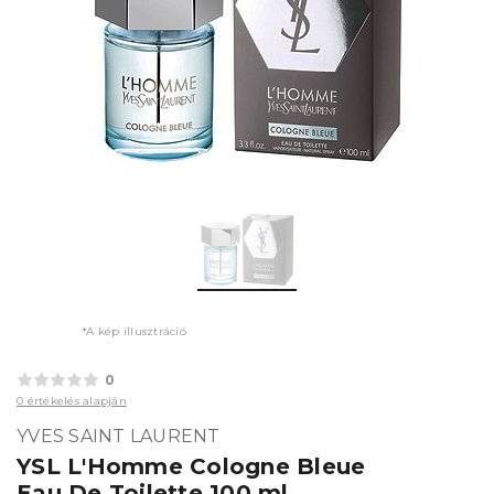
*A kép illusztráció
0
0 értékelés alapján
YVES SAINT LAURENT
YSL L'Homme Cologne Bleue
Eau De Toilette 100 ml