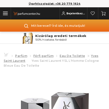
Ügyfélszolgálat: +36 20 779 1924
Bejelentkezés
Mit keresel? Írd ide, és mutatjuk!
Kizárólag eredeti termékek
100% hivatalos forrásból
Parfüm
Férfi parfüm
Eau De Toilette
Yves
Saint Laurent
Yves Saint Laurent YSL L'Homme Cologne
Bleue Eau De Toilette