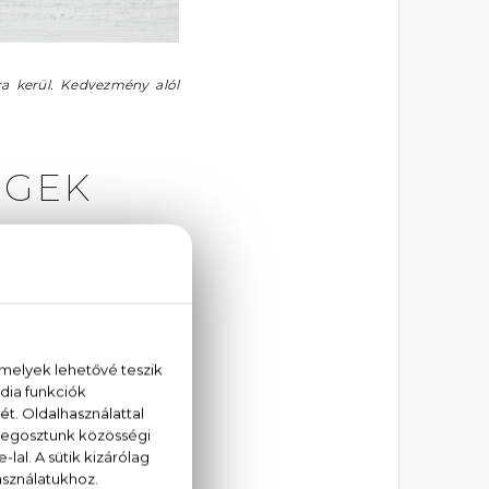
ra kerül. Kedvezmény alól
ÉGEK
, visszafogott vagy
z érzéseidet. Te mit
sintások mellett egy