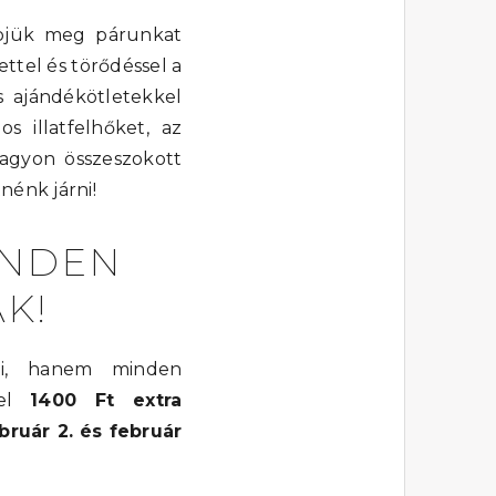
epjük meg párunkat
ttel és törődéssel a
s ajándékötletekkel
s illatfelhőket, az
nagyon összeszokott
nénk járni!
INDEN
K!
ni, hanem minden
tel
1400 Ft extra
bruár 2. és február