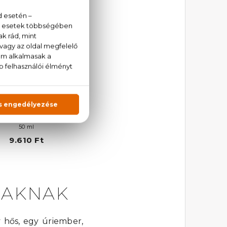
DESIGUAL
Sex
Eau De Toilette
50 ml
9.610 Ft
IAKNAK
y hős, egy úriember,