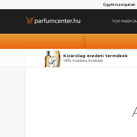
Ügyfélszolgálat:
TOP PARFÜ
Kizárólag eredeti termékek
100% hivatalos forrásból