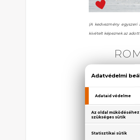
(A kedvezmény egyszeri a
kivételt képeznek az adot
ROM
Vörösen izzó, édes
lényegretörő? Beszé
adnál a kedvesednek
jól választott parfüm