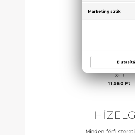
COACH
Love
Eau De Parfum
30 ml
11.580 Ft
HÍZEL
Minden férfi szeret