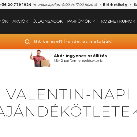
 +36 20 779 1924
(munkanapokon 9:00 és 17:00 között)
Elérhetőség
S
MÖK
AKCIÓK
ÚJDONSÁGOK
PARFÜMÖK
KOZMETIKUMOK
Mit keresel? Írd ide, és mutatjuk!
Akár ingyenes szállítás
Már 2 parfüm rendelésekor is
VALENTIN-NAPI
AJÁNDÉKÖTLETE