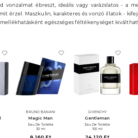
ad vonzalmat ébreszt, ideális vagy varázslatos - a 
it érzel. Maszkulin, karakteres és vonzó illatok - kif
 mellékhatásként egészséges féltékenységet kiválthat
BRUNO BANANI
GIVENCHY
l
Magic Man
Gentleman
Eau De Toilette
Eau De Toilette
30 ml
100 ml
8.160 Ft
24.120 Ft