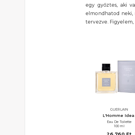
egy győztes, aki v
elmondhatod neki, m
tervezve. Figyelem,
GUERLAIN
L'Homme Idea
Eau De Toilette
100 ml
26.760 Ft