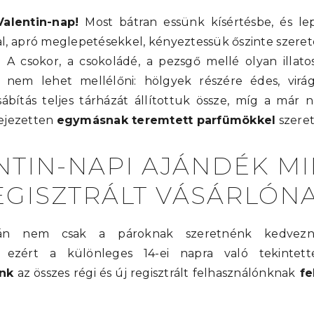
alentin-nap!
Most bátran essünk kísértésbe, és l
, apró meglepetésekkel, kényeztessük őszinte szerete
A csokor, a csokoládé, a pezsgő mellé olyan illato
 nem lehet mellélőni: hölgyek részére édes, virágo
ábítás teljes tárházát állítottuk össze, míg a már 
ejezetten
egymásnak teremtett parfümökkel
szeret
NTIN-NAPI AJÁNDÉK M
EGISZTRÁLT VÁSÁRLÓNA
án nem csak a pároknak szeretnénk kedvez
, ezért a különleges 14-ei napra való tekintet
nk
az összes régi és új regisztrált felhasználónknak
fe