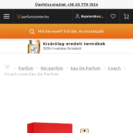
Ügyfélszolgálat: +36 20 779 1924
Bejelentkezés
Mit keresel? Írd ide, és mutatjuk!
Kizárólag eredeti termékek
100% hivatalos forrásból
Parfüm
Női parfüm
Eau De Parfum
Coach
Coach Love Eau De Parfum