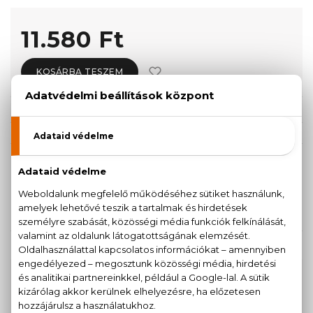
11.580 Ft
KOSÁRBA TESZEM
Törzsvásárlóknak csak:
11.001 Ft
KISZERELÉS KIVÁLASZTÁSA
30 ml
11.580 Ft
KAPCSOLÓDÓ TERMÉKEK
100% eredeti termékek,
14 napos visszaküldési
garanciával
+36
Kérdésed van, elakadtál? Hívd ügyfélszolgálatunkat: