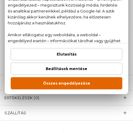
20.880 Ft
KAPCSOLÓDÓ TERMÉKEK
100% eredeti termékek,
14 napos visszaküldési
garanciával
+36
Kérdésed van, elakadtál? Hívd ügyfélszolgálatunkat:
20 779 1924
LEÍRÁS
ÉRTÉKELÉSEK (0)
SZÁLLÍTÁS