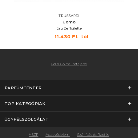
TRUSSARDI
Uomo
Eau De Toilette
11.430 Ft -tól
Fel az oldal tetejére!
PARFÜMCENTER
TOP KATEGÓRIÁK
ÜGYFÉLSZOLGÁLAT
ÁSZF
Adatvédelem
Szállítás és fizetés