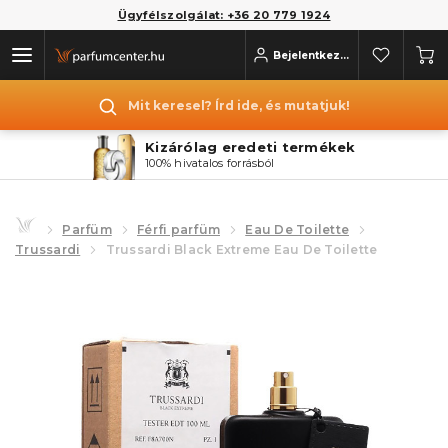
Ügyfélszolgálat: +36 20 779 1924
Bejelentkezés
Mit keresel? Írd ide, és mutatjuk!
Kizárólag eredeti termékek
100% hivatalos forrásból
Parfüm
Férfi parfüm
Eau De Toilette
Trussardi
Trussardi Black Extreme Eau De Toilette