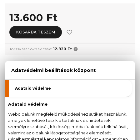
13.600 Ft
KOSÁRBA TESZEM
Törzsvásárlóknak csak:
12.920 Ft
KISZERELÉS KIVÁLASZTÁSA
30 ml
50 ml
11.430 Ft
13.390 Ft
Teszter 100 ml
100 ml
13.600 Ft
18.410 Ft
AKCIÓ
100 ml
16.500 Ft