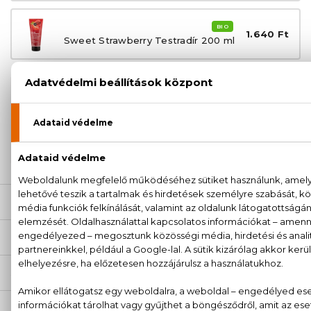
BIO
1.640 Ft
Sweet Strawberry Testradír 200 ml
100% eredeti termékek,
14 napos visszaküldési
garanciával
+36
Kérdésed van, elakadtál? Hívd ügyfélszolgálatunkat:
20 779 1924
LEÍRÁS
ÉRTÉKELÉSEK (0)
SZÁLLÍTÁS