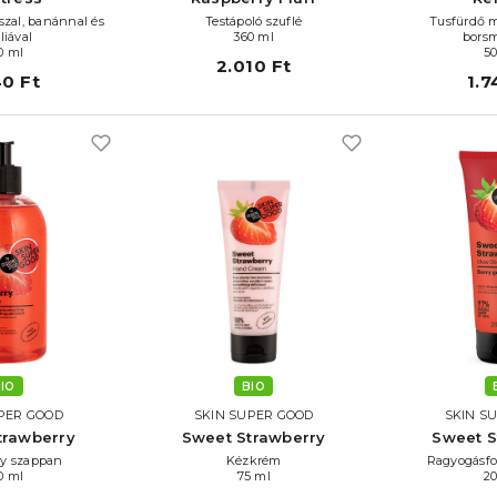
zal, banánnal és
Testápoló szuflé
Tusfürdő m
liával
360 ml
bors
0 ml
5
2.010 Ft
40 Ft
1.7
IO
BIO
PER GOOD
SKIN SUPER GOOD
SKIN S
trawberry
Sweet Strawberry
Sweet S
y szappan
Kézkrém
Ragyogásfo
0 ml
75 ml
2