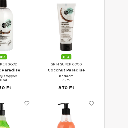
BIO
BIO
UPER GOOD
SKIN SUPER GOOD
 Paradise
Coconut Paradise
ny szappan
Kézkrém
00 ml
75 ml
50 Ft
870 Ft