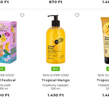
50 Ft
870 Ft
1.4
IO
BIO
PER GOOD
SKIN SUPER GOOD
SKIN S
 Festival
Tropical Mango
Tropic
oló szett
Folyékony szappan
Hidratá
100 ml
500 ml
2
00 Ft
1.450 Ft
1.4