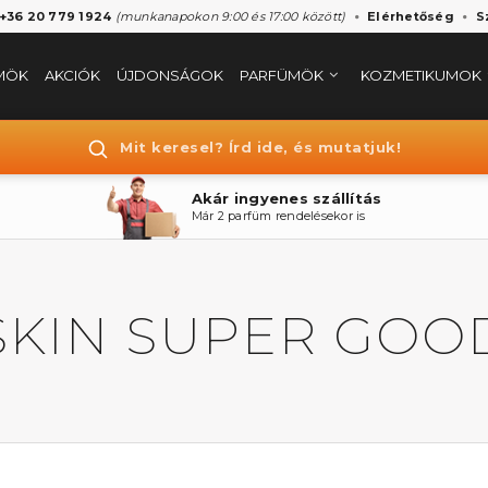
 +36 20 779 1924
(munkanapokon 9:00 és 17:00 között)
Elérhetőség
S
MÖK
AKCIÓK
ÚJDONSÁGOK
PARFÜMÖK
KOZMETIKUMOK
Mit keresel? Írd ide, és mutatjuk!
Akár ingyenes szállítás
Már 2 parfüm rendelésekor is
SKIN SUPER GOO