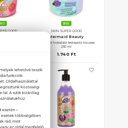
BIO
BIO
UPER GOOD
SKIN SUPER GOOD
Bubblegum
Mermaid Beauty
zó testradír
Csillámló hidratáló testápoló mousse
60 ml
250 ml
00 Ft
1.740 Ft