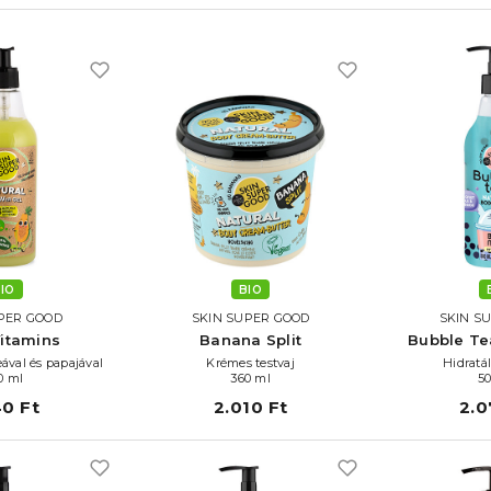
IO
BIO
PER GOOD
SKIN SUPER GOOD
SKIN S
itamins
Banana Split
Bubble Tea
eával és papajával
Krémes testvaj
Hidratá
0 ml
360 ml
5
40 Ft
2.010 Ft
2.0