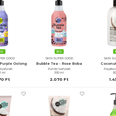
IO
BIO
PER GOOD
SKIN SUPER GOOD
SKIN S
 Purple Oolong
Bubble Tea - Rose Boba
Coconut
ő tusfürdő
Puhító tusfürdő
Folyéko
0 ml
500 ml
5
70 Ft
2.070 Ft
1.4