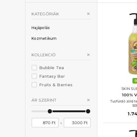
KATEGÓRIÁK
Hajápolás
Kozmetikum
KOLLEKCIÓ
Bubble Tea
Fantasy Bar
B
Fruits & Berries
SKIN SU
100% V
ÁR SZERINT
Tusfürdő zöld t
50
1.7
-
Ft
Ft