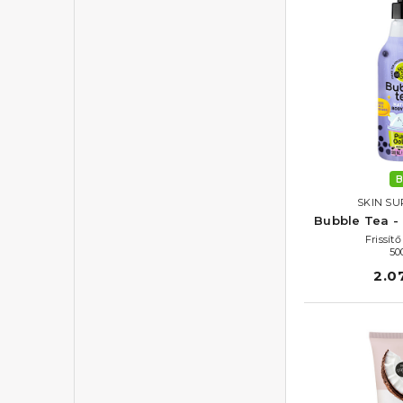
B
SKIN SU
Bubble Tea -
Frissít
50
2.0