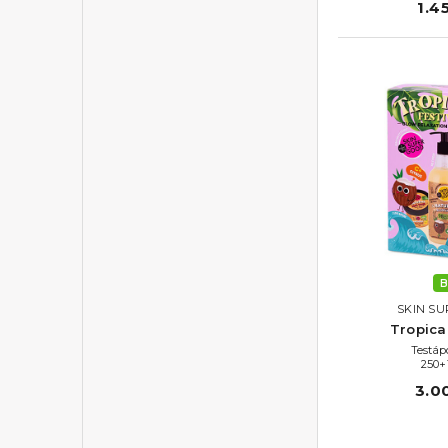
1.4
B
SKIN SU
Tropical
Testáp
250+
3.0