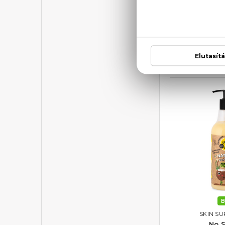
B
SKIN SU
Mermai
Hidratál
50
2.0
B
SKIN SU
No S