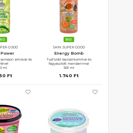
BIO
BIO
UPER GOOD
SKIN SUPER GOOD
 Power
Energy Bomb
és sampon almával és
Tusfürdő bazsalikommal és
rtével
fagyasztott mandarinnal
00 ml
500 ml
30 Ft
1.740 Ft