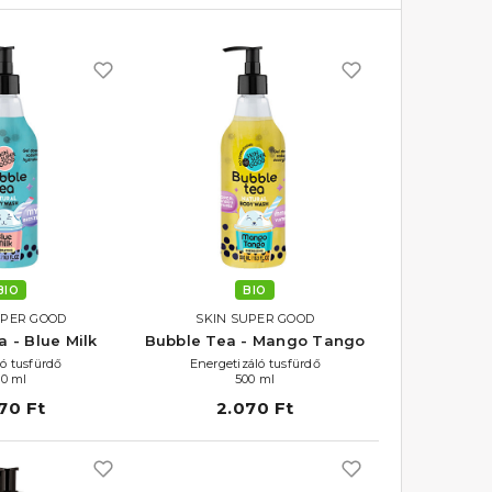
BIO
BIO
UPER GOOD
SKIN SUPER GOOD
 - Blue Milk
Bubble Tea - Mango Tango
ló tusfürdő
Energetizáló tusfürdő
00 ml
500 ml
70 Ft
2.070 Ft