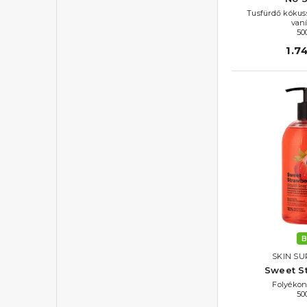
Tusfürdő kókuss
vaní
50
1.7
B
SKIN SU
Sweet S
Folyékon
50