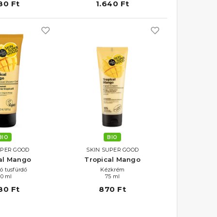
80 Ft
1.640 Ft
BIO
BIO
UPER GOOD
SKIN SUPER GOOD
al Mango
Tropical Mango
ló tusfürdő
Kézkrém
00 ml
75 ml
80 Ft
870 Ft