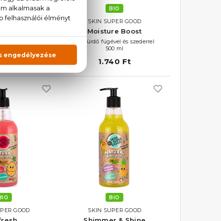
BIO
BIO
UPER GOOD
SKIN SUPER GOOD
d Beauty
Moisture Boost
oló szett
Tusfürdő fügével és szederrel
+100 ml
500 ml
00 Ft
1.740 Ft
BIO
BIO
UPER GOOD
SKIN SUPER GOOD
fresh
Shimmer & Shine