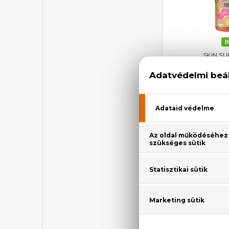
B
SKIN SU
Go So
Tusfürdő eperre
50
1.7