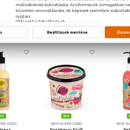
IO
BIO
PER GOOD
SKIN SUPER GOOD
SKIN S
d Beauty
Mermaid Beauty
Mermai
ó tusfürdő
Hámlasztó testradír
Testáp
0 ml
250 ml
250
30 Ft
1.740 Ft
3.0
IO
BIO
PER GOOD
SKIN SUPER GOOD
SKIN S
tress
Raspberry Fluff
Re