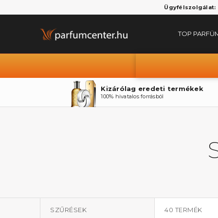
Ügyfélszolgálat:
TOP PARFÜ
Kizárólag eredeti termékek
100% hivatalos forrásból
SZŰRÉSEK
40
TERMÉK