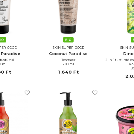
IO
BIO
PER GOOD
SKIN SUPER GOOD
SKIN S
 Paradise
Coconut Paradise
Dino
tusfürdő
Testradír
2 in 1 tusfürdő 
0 ml
200 ml
kö
5
80 Ft
1.640 Ft
2.0