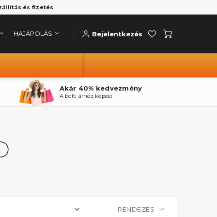
zállítás és fizetés
HAJÁPOLÁS
Bejelentkezés
Akár 40% kedvezmény
A bolti árhoz képest
D