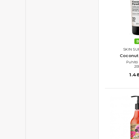
B
SKIN SU
Coconut
Puhító 
20
1.4