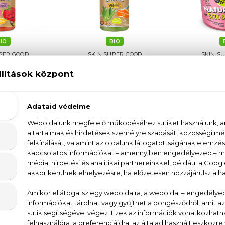
IO
BIO
PER GOOD
SKIN SUPER GOOD
SKIN S
othing
Hello Hydration
Lychee 
l és vadmálnával
Tusfürdő aloe verával
Fényfoko
0 ml
500 ml
3
40 Ft
1.740 Ft
1.6