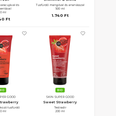
aracujával és
Tusfürdő mangóval és ananásszal
mentával
500 ml
00 ml
1.740 Ft
40 Ft
BIO
BIO
UPER GOOD
SKIN SUPER GOOD
trawberry
Sweet Strawberry
kozó tusfürdő
Testradír
00 ml
200 ml