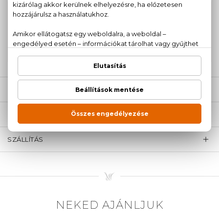
100% eredeti termékek,
14 napos visszaküldési
garanciával
+36
Kérdésed van, elakadtál? Hívd ügyfélszolgálatunkat:
20 779 1924
LEÍRÁS
ÉRTÉKELÉSEK (0)
SZÁLLÍTÁS
NEKED AJÁNLJUK