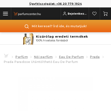
Ügyfélszolgálat: +36 20 779 1924
Bejelentkezés
Mit keresel? Írd ide, és mutatjuk!
Kizárólag eredeti termékek
100% hivatalos forrásból
Parfüm
Női parfüm
Eau De Parfum
Prada
Prada Paradoxe Utántölthető Eau De Parfum