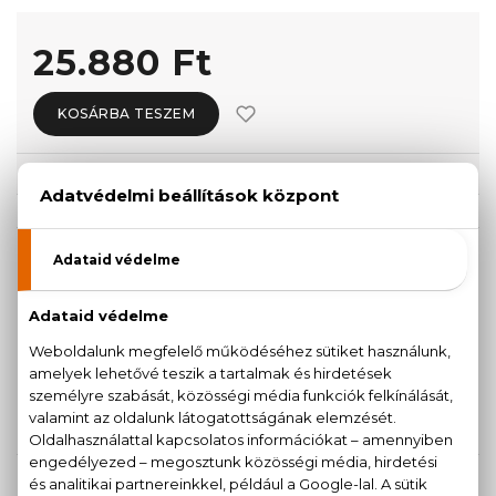
25.880 Ft
KOSÁRBA TESZEM
Törzsvásárlóknak csak:
24.586 Ft
KISZERELÉS KIVÁLASZTÁSA
30 ml
Teszter 90 ml
25.880 Ft
35.490 Ft
90 ml
40.760 Ft
KAPCSOLÓDÓ TERMÉKEK