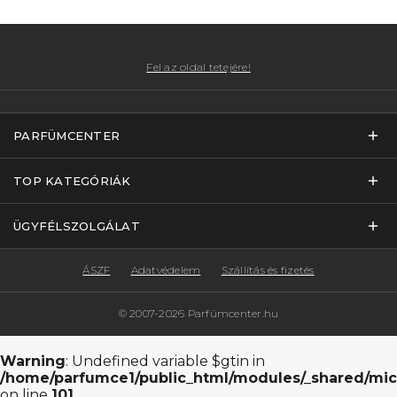
Fel az oldal tetejére!
PARFÜMCENTER
TOP KATEGÓRIÁK
ÜGYFÉLSZOLGÁLAT
ÁSZF
Adatvédelem
Szállítás és fizetés
© 2007-2026 Parfümcenter.hu
Warning
: Undefined variable $gtin in
/home/parfumce1/public_html/modules/_shared/mic
on line
101