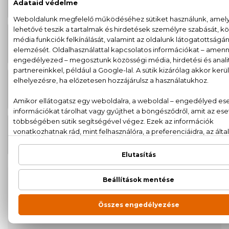
arcszérum 30 ml
BIO
2.870 Ft
Lab Biome Hidratáló arcszérum 30
ml
BIO
2.870 Ft
Lab Biome Bőrmegújító arcszérum
30 ml
BIO
2.870 Ft
Lab Biome Kiegyensúlyozó
arcszérum 30 ml
100% eredeti termékek,
14 napos visszaküldési
garanciával
+36
Kérdésed van, elakadtál? Hívd ügyfélszolgálatunkat:
20 779 1924