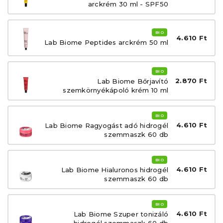
arckrém 30 ml - SPF50
BIO
4.610 Ft
Lab Biome Peptides arckrém 50 ml
BIO
2.870 Ft
Lab Biome Bőrjavító
szemkörnyékápoló krém 10 ml
BIO
4.610 Ft
Lab Biome Ragyogást adó hidrogél
szemmaszk 60 db
BIO
4.610 Ft
Lab Biome Hialuronos hidrogél
szemmaszk 60 db
BIO
4.610 Ft
Lab Biome Szuper tonizáló
hidrogél szemmaszk 60 db