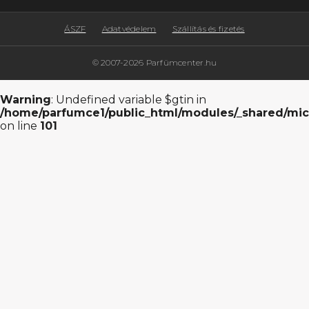
ÁSZF
Adatvédelem
Szállítás és fizetés
© 2007-2026 Parfümcenter.hu
Warning
: Undefined variable $gtin in
/home/parfumce1/public_html/modules/_shared/mic
on line
101