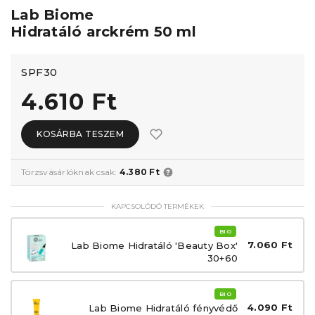
Lab Biome
Hidratáló arckrém 50 ml
SPF30
4.610 Ft
KOSÁRBA TESZEM
Törzsvásárlóknak csak:
4.380 Ft
KAPCSOLÓDÓ TERMÉKEK
BIO
7.060 Ft
Lab Biome Hidratáló 'Beauty Box'
30+60
BIO
4.090 Ft
Lab Biome Hidratáló fényvédő