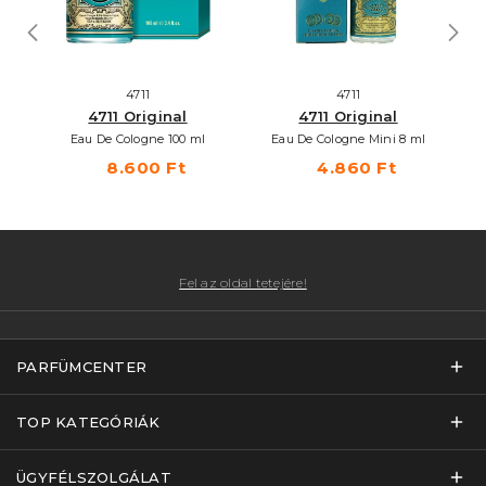
4711
4711
4711 Original
4711 Original
Eau De Cologne 100 ml
Eau De Cologne Mini 8 ml
8.600 Ft
4.860 Ft
Fel az oldal tetejére!
PARFÜMCENTER
TOP KATEGÓRIÁK
ÜGYFÉLSZOLGÁLAT