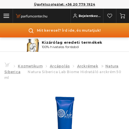
Ügyfélszolgálat: +36 20 779 1924
Bejelentkezés
Mit keresel? Írd ide, és mutatjuk!
Kizárólag eredeti termékek
100% hivatalos forrásból
Kozmetikum
Arcápolás
Arckrémek
Natura
Siberica
Natura Siberica Lab Biome Hidratáló arckrém 50
ml