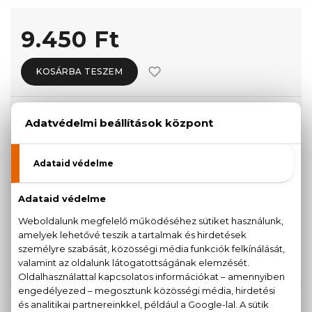
9.450 Ft
KOSÁRBA TESZEM
Törzsvásárlóknak csak:
8.978 Ft
KISZERELÉS KIVÁLASZTÁSA
30 ml
Teszter 100 ml
9.450 Ft
12.950 Ft
50 ml
14.480 Ft
KAPCSOLÓDÓ TERMÉKEK