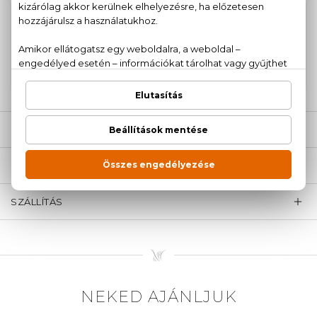
100% eredeti termékek,
14 napos visszaküldési
garanciával
+36
Kérdésed van, elakadtál? Hívd ügyfélszolgálatunkat:
20 779 1924
LEÍRÁS
ÉRTÉKELÉSEK (0)
SZÁLLÍTÁS
NEKED AJÁNLJUK