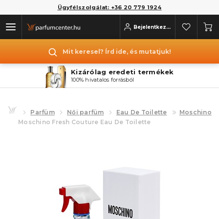
Ügyfélszolgálat: +36 20 779 1924
Bejelentkezés
Mit keresel? Írd ide, és mutatjuk!
Kizárólag eredeti termékek
100% hivatalos forrásból
Parfüm
Női parfüm
Eau De Toilette
Moschino
Moschino Fresh Couture Eau De Toilette