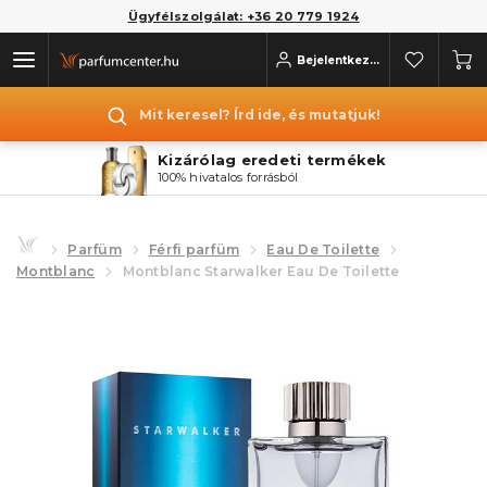
Ügyfélszolgálat: +36 20 779 1924
Bejelentkezés
Mit keresel? Írd ide, és mutatjuk!
Kizárólag eredeti termékek
100% hivatalos forrásból
Parfüm
Férfi parfüm
Eau De Toilette
Montblanc
Montblanc Starwalker Eau De Toilette