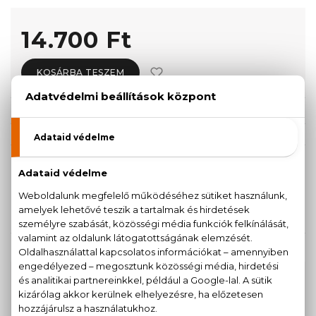
14.700 Ft
KOSÁRBA TESZEM
Törzsvásárlóknak csak:
13.965 Ft
KISZERELÉS KIVÁLASZTÁSA
Teszter 75 ml
75 ml
10.770 Ft
14.700 Ft
KAPCSOLÓDÓ TERMÉKEK
100% eredeti termékek,
14 napos visszaküldési
garanciával
+36
Kérdésed van, elakadtál? Hívd ügyfélszolgálatunkat: