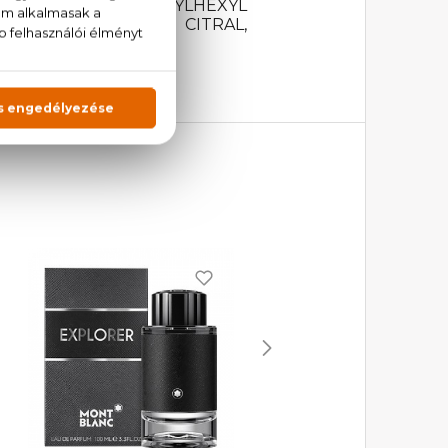
AQUA (WATER), ETHYLHEXYL
ALICYLATE, BHT, CITRAL,
W 5).