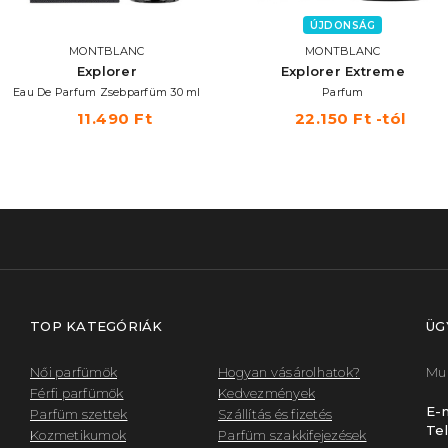
ÚJDONSÁG
MONTBLANC
MONTBLANC
Explorer
Explorer Extreme
Eau De Parfum Zsebparfüm 30 ml
Parfum
11.490 Ft
22.150 Ft -tól
TOP KATEGÓRIÁK
ÜG
Női parfümök
Hogyan vásárolhatok?
Mun
Férfi parfümök
Kedvezmények
E-m
Parfüm szettek
Szállítás és fizetés
Tel
Kozmetikumok
Parfüm szakkifejezések