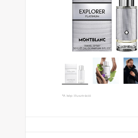
*A kép illusztráció