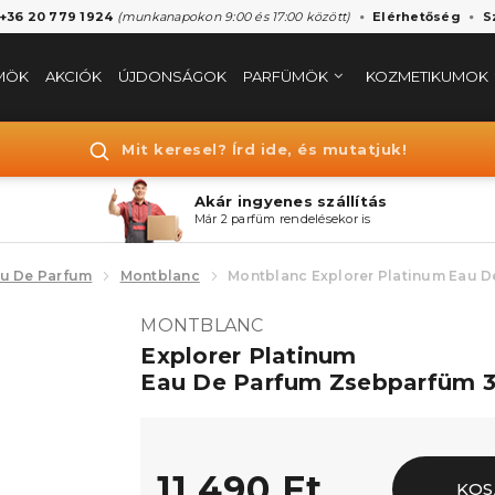
 +36 20 779 1924
(munkanapokon 9:00 és 17:00 között)
Elérhetőség
S
MÖK
AKCIÓK
ÚJDONSÁGOK
PARFÜMÖK
KOZMETIKUMOK
Mit keresel? Írd ide, és mutatjuk!
Akár ingyenes szállítás
Már 2 parfüm rendelésekor is
u De Parfum
Montblanc
Montblanc Explorer Platinum Eau 
MONTBLANC
Explorer Platinum
Eau De Parfum Zsebparfüm 3
11.490 Ft
KOS