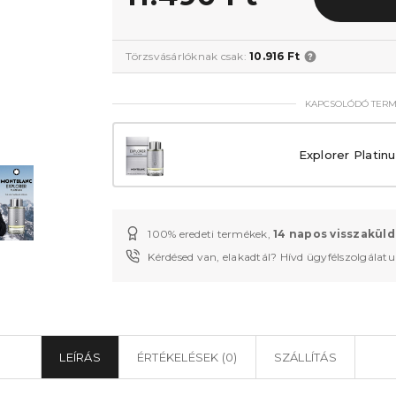
Törzsvásárlóknak csak:
10.916 Ft
KAPCSOLÓDÓ TER
Explorer Plati
100% eredeti termékek,
14 napos visszaküld
Kérdésed van, elakadtál? Hívd ügyfélszolgálat
LEÍRÁS
ÉRTÉKELÉSEK (0)
SZÁLLÍTÁS