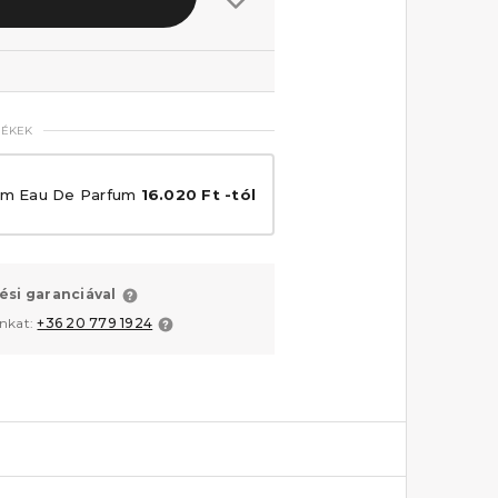
MÉKEK
num Eau De Parfum
16.020 Ft -tól
ési garanciával
unkat:
+36 20 779 1924