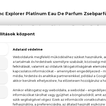
nc Explorer Platinum Eau De Parfum Zsebparf
lága a Montblanc Explorer Platinum Eau De Parfu
 férfiaknak készült, akik a minőség mellett döntenek.
ergamott, melyet a nyugodt és tiszta zsálya követ. Az 
 vetiver és a rejtélyes pacsuli egészít ki - a gazdag és
rer Platinum Eau De Parfum egy olyan utazásra invitá
ándékozz magadnak vagy szeretteidnek egy kis luxus
bolya, vetiver, pacsuli, vanília