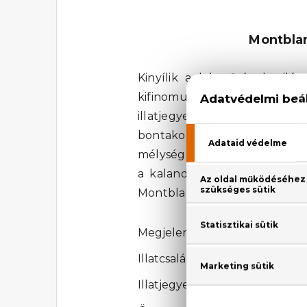
Montbla
Kinyílik a lehetőségek vi
kifinomult, elegáns és bátor
illatjegye a friss és pezsgő b
bontakozik ki, melyet a földes
mélységét. A Montblanc Explo
a kaland szeretete vezet. Aj
Montblanc minőségben!
Megjelenési év: 2023
Illatcsalád: Fás-orientális
Illatjegyek: Bergamott, zsálya, i