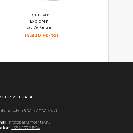
MONTBLANC
MONTBLANC
Explorer
Explorer Ultra Blue
Eau De Parfum
Eau De Parfum
14.820 Ft -tól
16.240 Ft -tól
YFÉLSZOLGÁLAT
kanapokon 9:00 és 17:00 között:
ail:
info@parfumcenter.hu
efon:
+36 20 779 1924