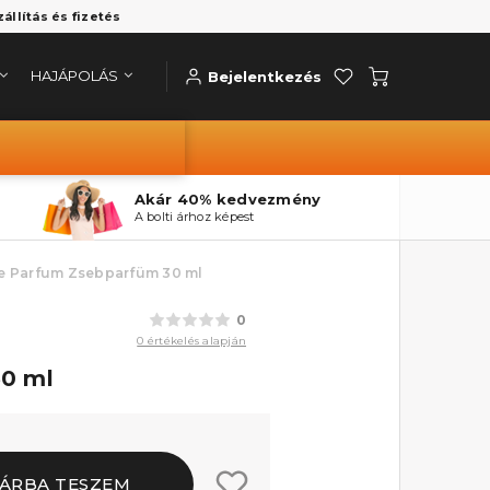
zállítás és fizetés
HAJÁPOLÁS
Bejelentkezés
Akár 40% kedvezmény
A bolti árhoz képest
De Parfum Zsebparfüm 30 ml
0
0 értékelés alapján
0 ml
ÁRBA TESZEM