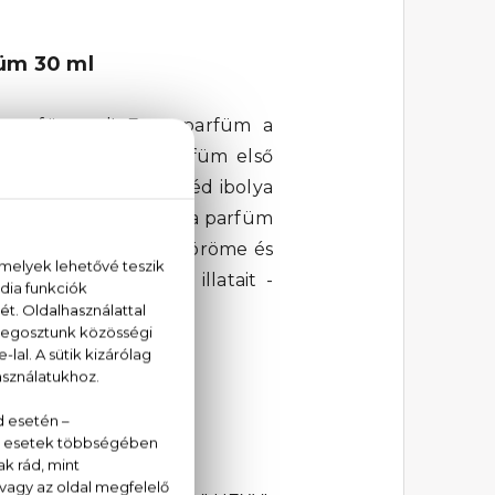
üm 30 ml
m parfümmel! Ez a parfüm a
 A fás-orientális parfüm első
illat szívében a gyengéd ibolya
 édes vanília adja meg a parfüm
l, ahol a felfedezés öröme és
t és érezd a világ illatait -