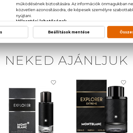
AT. (SD ALCOHOL 39-C), PARFUM (FRAGRANCE), 
L METHOXYDIBENZOYLMETHANE, ETHYLHEXYL S
 CI 14700 (RED 4), CI 42090 (BLUE 1), CI 19140 (YELLO
NEKED AJÁNLJUK