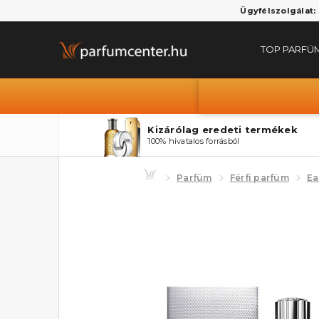
Ügyfélszolgálat:
TOP PARFÜ
Kizárólag eredeti termékek
100% hivatalos forrásból
Parfüm
Férfi parfüm
Ea