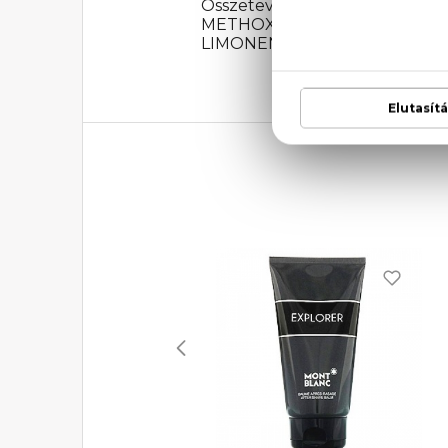
Összetevők: ALCOHOL DEN
METHOXYCINNAMATE, BUTY
LIMONENE, GERANIOL, LINALOOL,