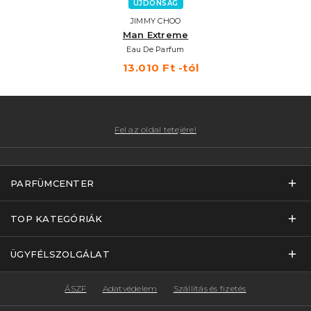
ÚJDONSÁG
JIMMY CHOO
Man Extreme
Eau De Parfum
13.010 Ft -tól
Fel az oldal tetejére!
PARFÜMCENTER
TOP KATEGÓRIÁK
ÜGYFÉLSZOLGÁLAT
ÁSZF
Adatvédelem
Szállítás és fizetés