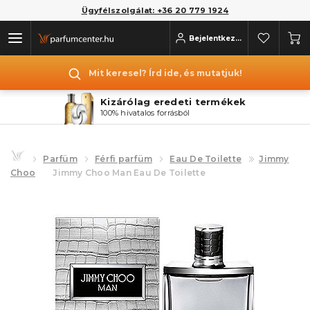
Ügyfélszolgálat: +36 20 779 1924
Bejelentkezés
Mit keresel? Írd ide, és mutatjuk!
Kizárólag eredeti termékek
100% hivatalos forrásból
Parfüm
Férfi parfüm
Eau De Toilette
Jimmy
Choo
Jimmy Choo Man Eau De Toilette