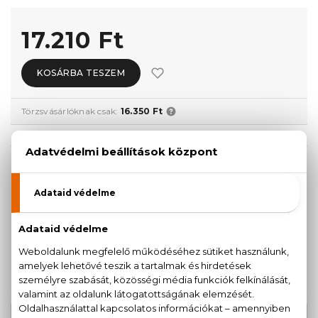
17.210 Ft
KOSÁRBA TESZEM
Törzsvásárlóknak csak:
16.350 Ft
KISZERELÉS KIVÁLASZTÁSA
30 ml
50 ml
11.850 Ft
14.310 Ft
Teszter 100 ml
100 ml
16.040 Ft
17.210 Ft
KAPCSOLÓDÓ TERMÉKEK