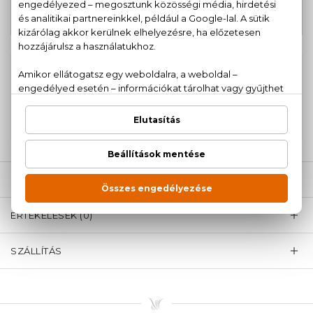
Man Eau De Toilette Szett 100+100
25.880 Ft
ml
100% eredeti termékek,
14 napos visszaküldési
garanciával
+36
Kérdésed van, elakadtál? Hívd ügyfélszolgálatunkat:
20 779 1924
LEÍRÁS
ÉRTÉKELÉSEK (0)
SZÁLLÍTÁS