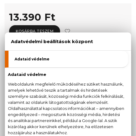
13.390 Ft
KOSÁRBA TESZEM
Törzsvásárlóknak csak:
12.721 Ft
KISZERELÉS KIVÁLASZTÁSA
40 ml
Teszter 90 ml
11.350 Ft
13.390 Ft
KAPCSOLÓDÓ TERMÉKEK
100% eredeti termékek,
14 napos visszaküldési
garanciával
+36
Kérdésed van, elakadtál? Hívd ügyfélszolgálatunkat: