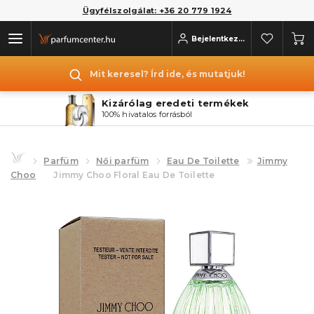
Ügyfélszolgálat: +36 20 779 1924
Bejelentkezés
Mit keresel? Írd ide, és mutatjuk!
Kizárólag eredeti termékek
100% hivatalos forrásból
Parfüm
Női parfüm
Eau De Toilette
Jimmy
Choo
Jimmy Choo Floral Eau De Toilette