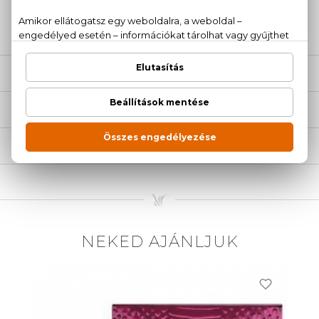
20 779 1924
LEÍRÁS
ÉRTÉKELÉSEK (0)
SZÁLLÍTÁS
NEKED AJÁNLJUK