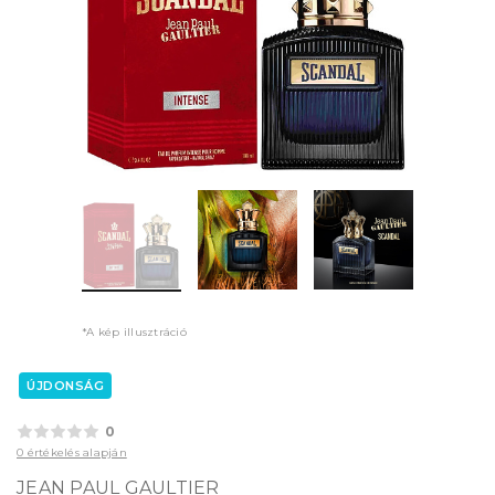
*A kép illusztráció
ÚJDONSÁG
0
0 értékelés alapján
JEAN PAUL GAULTIER