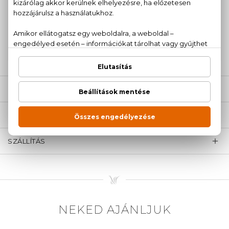
100% eredeti termékek,
14 napos visszaküldési
garanciával
+36
Kérdésed van, elakadtál? Hívd ügyfélszolgálatunkat:
20 779 1924
LEÍRÁS
ÉRTÉKELÉSEK (0)
SZÁLLÍTÁS
NEKED AJÁNLJUK