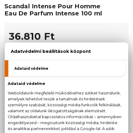
Scandal Intense Pour Homme
Eau De Parfum Intense 100 ml
36.810 Ft
KOSÁRBA TESZEM
Törzsvásárlóknak csak:
34.970 Ft
KISZERELÉS KIVÁLASZTÁSA
ÚJDONSÁG
ÚJDONSÁG
50 ml
100 ml
29.350 Ft
36.810 Ft
KAPCSOLÓDÓ TERMÉKEK