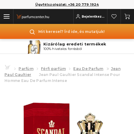
Ügyfélszolgálat: +36 20 779 1924
Bejelentkezés
Mit keresel? Írd ide, és mutatjuk!
Kizárólag eredeti termékek
100% hivatalos forrásból
Parfüm
Férfi parfüm
Eau De Parfum
Jean
Paul Gaultier
Jean Paul Gaultier Scandal Intense Pour
Homme Eau De Parfum Intense