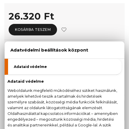
26.320 Ft
KOSÁRBA TESZEM
Törzsvásárlóknak csak:
25.004 Ft
KISZERELÉS KIVÁLASZTÁSA
Teszter 125 ml
26.320 Ft
KAPCSOLÓDÓ TERMÉKEK
Le Beau Eau De Toilette Szett
39.740 Ft
125+10 ml