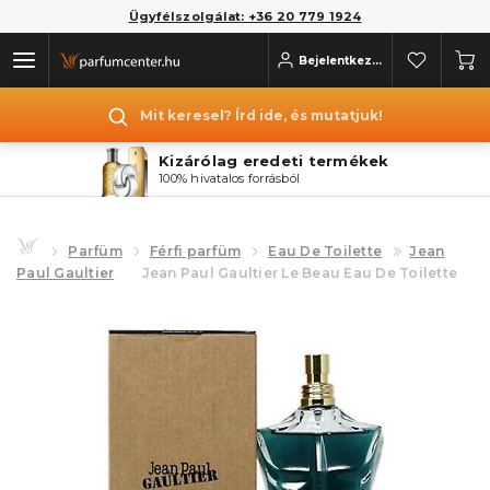
Ügyfélszolgálat: +36 20 779 1924
Bejelentkezés
Mit keresel? Írd ide, és mutatjuk!
Kizárólag eredeti termékek
100% hivatalos forrásból
Parfüm
Férfi parfüm
Eau De Toilette
Jean
Paul Gaultier
Jean Paul Gaultier Le Beau Eau De Toilette