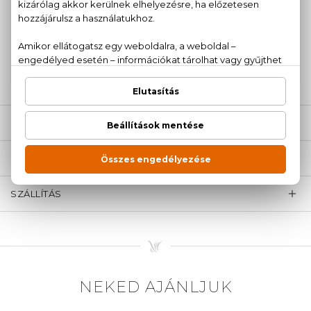
100% eredeti termékek,
14 napos visszaküldési
garanciával
+36
Kérdésed van, elakadtál? Hívd ügyfélszolgálatunkat:
20 779 1924
LEÍRÁS
ÉRTÉKELÉSEK (0)
SZÁLLÍTÁS
NEKED AJÁNLJUK