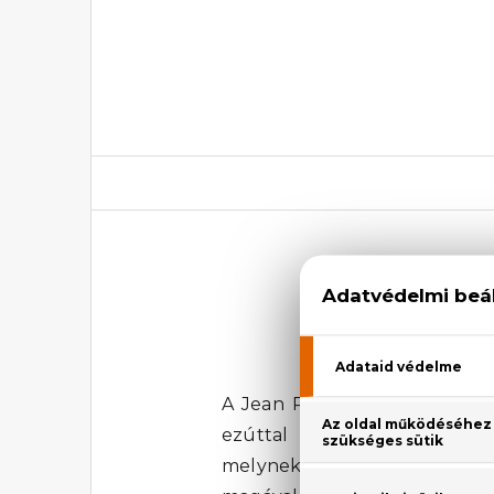
Jean Paul
A Jean Paul Gaultier márka s
ezúttal vagány, télies pufid
melynek minden cseppje a nőies