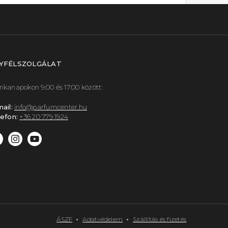
YFÉLSZOLGÁLAT
kanapokon 9:00 és 17:00 között:
ail:
info@parfumcenter.hu
efon:
+36 20 779 1924
ÁSZF
Adatvédelem
Szállítás és fizetés