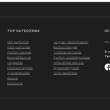
TOP KATEGÓRIÁK
ÜG
Női parfümök
Hogyan vásárolhatok?
Mun
Férfi parfümök
Kedvezmények
E-m
Parfüm szettek
Szállítás és fizetés
Tel
Kozmetikumok
Parfüm szakkifejezések
Hajápolás
Hírlevél feliratkozás
Díszcsomagolás
Nyereményjáték
Ajándékküldés
Sütik beállítása
Rólunk
Kapcsolat