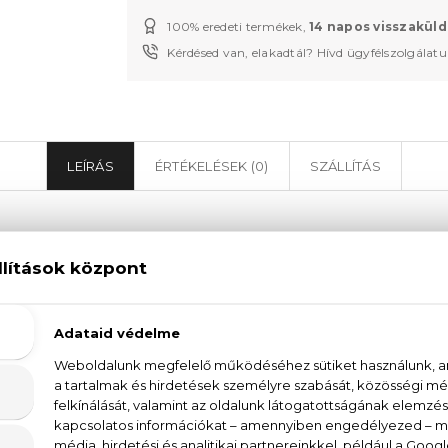
100% eredeti termékek,
14 napos visszaküld
Kérdésed van, elakadtál? Hívd ügyfélszolgálat
LEÍRÁS
ÉRTÉKELÉSEK (0)
SZÁLLÍTÁS
 Gaultier Classique Szett - EDT 50 ml + Testá
zimbólumává vált Classique Eau De Toilette női par
zsekiben érkezik a gyűjtői limitált kiadásban! Egz
ség megtestesítője. Az illatcsaládja orientális-virágo