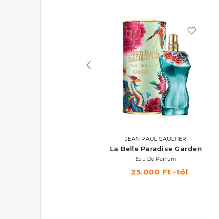
CALVIN KLEIN
JEAN PAUL GAULTIER
CK One Shock For Her
La Belle Paradise Garden
Eau De Toilette
Eau De Parfum
10.770 Ft -tól
25.000 Ft -tól