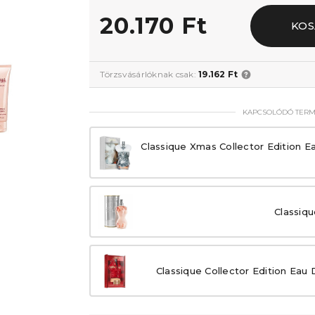
20.170 Ft
KOS
Törzsvásárlóknak csak:
19.162 Ft
KAPCSOLÓDÓ TER
Classique Xmas Collector Edition E
Classiqu
Classique Collector Edition Eau 