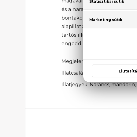
magával ragad. A bergamott, a 
és a narancsvirág édes, virágos
bontakozik ki, melyet az írisz
alapillatban a vanília, a bor
tartós illatélményt. Fedezd f
engedd szabadon nőies, vonz
Megjelenési év: 1993
Illatcsalád: Orientális-virágos
Illatjegyek: Narancs, mandarin,