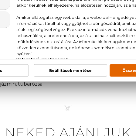
mandarin és a csillagánizs frissessége adja az illat nyi
 jegyei követnek. Az illat szívében a rizspor, a szilva 
, a gyömbér, az ylang-ylang és a tubarózsa pikáns, fűs
ostyánkő, a pézsma, a fahéj és a szantálfa meleg, bár
el a Jean Paul Gaultier Classique Collector Edition E
ó éned!
 jázmin, tubarózsa
NEKED AJÁNLJUK