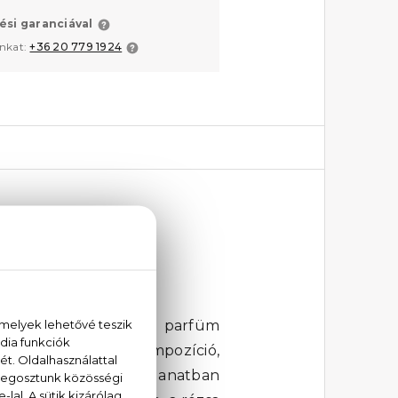
ési garanciával
unkat:
+36 20 779 1924
poló 75 ml
füm - a csábító illatú parfüm
otikus és fényűző kompozíció,
s, mely már az első pillanatban