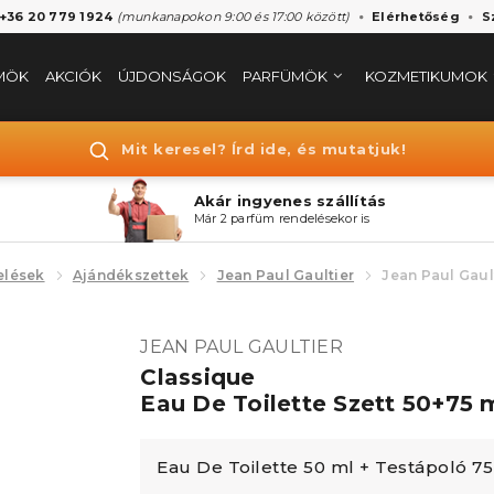
 +36 20 779 1924
(munkanapokon 9:00 és 17:00 között)
Elérhetőség
S
MÖK
AKCIÓK
ÚJDONSÁGOK
PARFÜMÖK
KOZMETIKUMOK
Mit keresel? Írd ide, és mutatjuk!
Akár ingyenes szállítás
Már 2 parfüm rendelésekor is
elések
Ajándékszettek
Jean Paul Gaultier
Jean Paul Gault
JEAN PAUL GAULTIER
Classique
Eau De Toilette Szett 50+75 
Eau De Toilette 50 ml + Testápoló 7