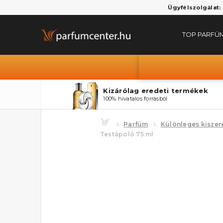
Ügyfélszolgálat:
TOP PARFÜ
Kizárólag eredeti termékek
100% hivatalos forrásból
Parfüm
Különleges kiszer
Testápoló 75 ml