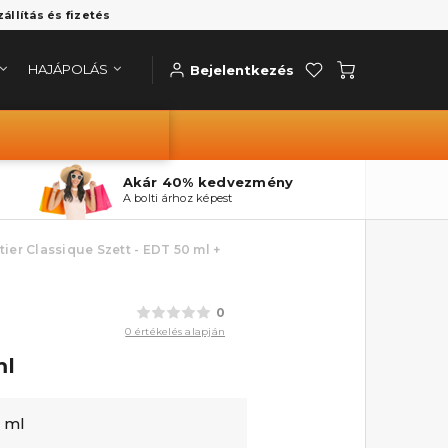
zállítás és fizetés
HAJÁPOLÁS
Bejelentkezés
Akár 40% kedvezmény
A bolti árhoz képest
ier Classique Szett - EDT 50 ml +
0
0 értékelés alapján
ml
5 ml