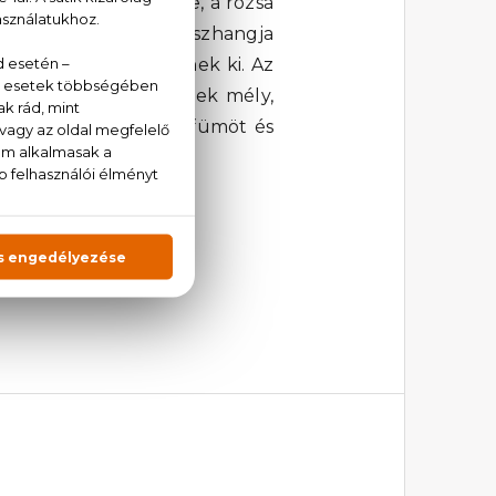
tányát, melyet a körte, a rózsa
és az orchidea érzéki összhangja
zeres jegyei egészítenek ki. Az
sonyos jegyei teremtenek mély,
au De Toilette női parfümöt és