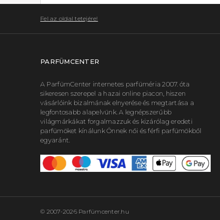
Fel az oldal tetejére!
PARFÜMCENTER
A ParfümCenter internetes parfüméria 2007. óta
sikeresen szerepel a hazai online piacon, hiszen
vásárlóink bizalmának elnyerése és megtartása a
legfontosabb alapelvünk. A legnépszerűbb
világmárkákat forgalmazzuk és kizárólag eredeti
parfümöket kínálunk Önnek női és férfi parfümökből
egyaránt.
© 2007-2026 Parfümcenter.hu