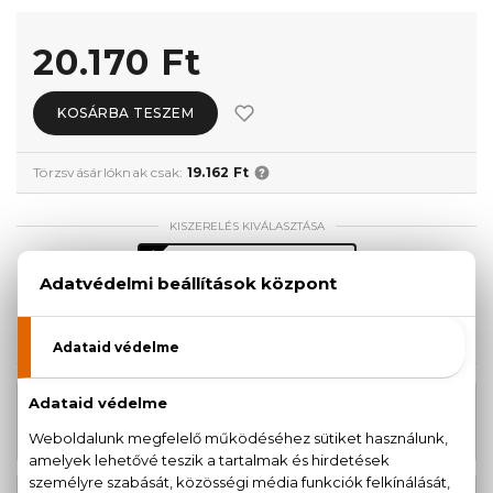
20.170 Ft
KOSÁRBA TESZEM
Törzsvásárlóknak csak:
19.162 Ft
KISZERELÉS KIVÁLASZTÁSA
Teszter 100 ml
20.170 Ft
KAPCSOLÓDÓ TERMÉKEK
Classique Eau De Toilette Szett
20.170 Ft
50+75 ml