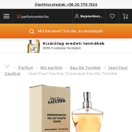
Ügyfélszolgálat: +36 20 779 1924
Bejelentkezés
Mit keresel? Írd ide, és mutatjuk!
Kizárólag eredeti termékek
100% hivatalos forrásból
Parfüm
Női parfüm
Eau De Toilette
Jean Paul
Gaultier
Jean Paul Gaultier Classique Eau De Toilette