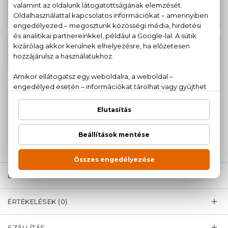
Classique Xmas Collector Edition
46.910 Ft
Eau De Toilette 100 ml
Classique Collector Edition Eau De
42.520 Ft
Toilette 100 ml
100% eredeti termékek,
14 napos visszaküldési
garanciával
+36
Kérdésed van, elakadtál? Hívd ügyfélszolgálatunkat:
20 779 1924
LEÍRÁS
ÉRTÉKELÉSEK (0)
SZÁLLÍTÁS