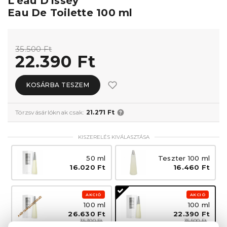
L'eau D'Issey
Eau De Toilette 100 ml
35.500 Ft
22.390 Ft
KOSÁRBA TESZEM
Törzsvásárlóknak csak:
21.271 Ft
KISZERELÉS KIVÁLASZTÁSA
50 ml
Teszter 100 ml
16.020 Ft
16.460 Ft
AKCIÓ
AKCIÓ
100 ml
100 ml
26.630 Ft
22.390 Ft
35.300 Ft
35.500 Ft