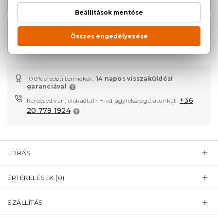
L'eau D'Issey Eau De Parfum
31.870 Ft
Utántöltő 75 ml
100% eredeti termékek,
14 napos visszaküldési
garanciával
+36
Kérdésed van, elakadtál? Hívd ügyfélszolgálatunkat:
20 779 1924
LEÍRÁS
ÉRTÉKELÉSEK (0)
SZÁLLÍTÁS