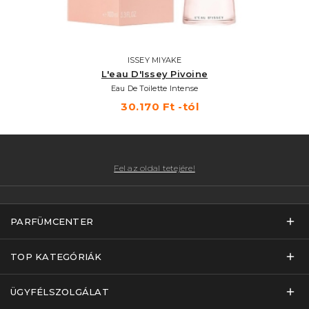
ISSEY MIYAKE
L'eau D'Issey Pivoine
Eau De Toilette Intense
30.170 Ft -tól
Fel az oldal tetejére!
PARFÜMCENTER
TOP KATEGÓRIÁK
ÜGYFÉLSZOLGÁLAT