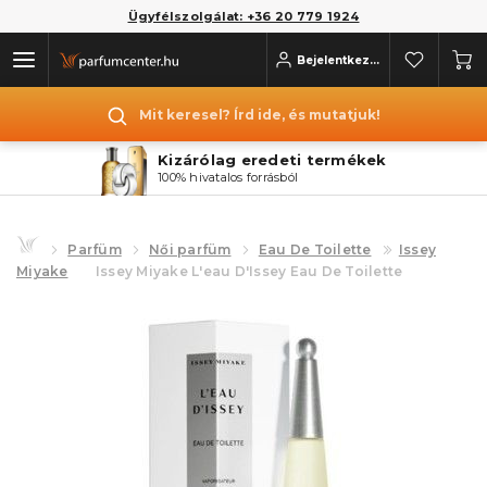
Ügyfélszolgálat: +36 20 779 1924
Bejelentkezés
Mit keresel? Írd ide, és mutatjuk!
Kizárólag eredeti termékek
100% hivatalos forrásból
Parfüm
Női parfüm
Eau De Toilette
Issey
Miyake
Issey Miyake L'eau D'Issey Eau De Toilette