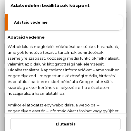
KAPCSOLÓDÓ TERMÉKEK
ÚJDONSÁG
26.070 Ft
L'eau D'Issey Utántölthető Eau De
-tól
Parfum Intense
L'eau D'Issey Eau De Parfum
48.690 Ft
Intense Utántöltő 150 ml
L'eau D'Issey Deo spray 100 ml
14.940 Ft
L'eau D'Issey Golyós dezodor 50 ml
12.710 Ft
L'eau D'Issey Utántölthető Eau De
22.100 Ft
Parfum
-tól