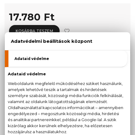
17.780 Ft
KOSÁRBA TESZEM
Törzsvásárlóknak csak:
16.891 Ft
KISZERELÉS KIVÁLASZTÁSA
125 ml
17.780 Ft
KAPCSOLÓDÓ TERMÉKEK
100% eredeti termékek,
14 napos visszaküldési
garanciával
+36
Kérdésed van, elakadtál? Hívd ügyfélszolgálatunkat: