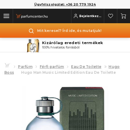
Ügyfélszolgálat: +36 20 779 1924
Bejelentkezés
Mit keresel? Írd ide, és mutatjuk!
Kizárólag eredeti termékek
100% hivatalos forrásból
Parfüm
Férfi parfüm
Eau De Toilette
Hugo
Boss
Hugo Man Music Limited Edition Eau De Toilette