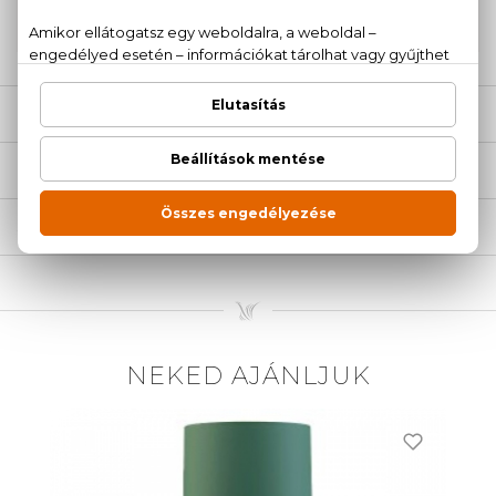
20 779 1924
LEÍRÁS
ÉRTÉKELÉSEK (0)
SZÁLLÍTÁS
NEKED AJÁNLJUK