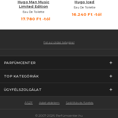
Hugo Man Music
Hugo Iced
Limited Edition
Eau De Toilette
Eau De Toilette
16.240 Ft -tól
17.780 Ft -tól
Fel az oldal tetejére!
PARFÜMCENTER
TOP KATEGÓRIÁK
ÜGYFÉLSZOLGÁLAT
ÁSZF
Adatvédelem
Szállítás és fizetés
© 2007-2026 Parfümcenter.hu