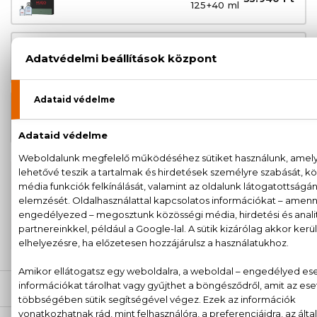
125+40 ml
Hugo Man Klasszikus Eau De
30.230 Ft
Toilette
-tól
Hugo Man Eau De Toilette Szett
44.720 Ft
200+100 ml
100% eredeti termékek,
14 napos visszaküldési
garanciával
+36
Kérdésed van, elakadtál? Hívd ügyfélszolgálatunkat:
20 779 1924
LEÍRÁS