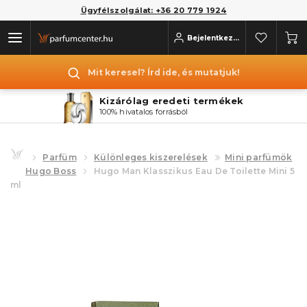
Ügyfélszolgálat: +36 20 779 1924
Bejelentkezés
Mit keresel? Írd ide, és mutatjuk!
Kizárólag eredeti termékek
100% hivatalos forrásból
Parfüm
Különleges kiszerelések
Mini parfümök
Hugo Boss
Hugo Man Klasszikus Eau De Toilette Mini 5
ml