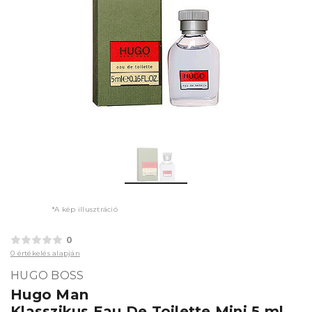
*A kép illusztráció
0
0 értékelés alapján
HUGO BOSS
Hugo Man
Klasszikus Eau De Toilette Mini 5 ml