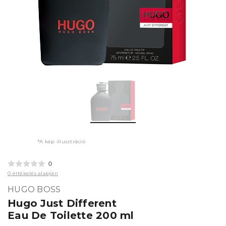
*A kép illusztráció
0
0 értékelés alapján
HUGO BOSS
Hugo Just Different
Eau De Toilette 200 ml