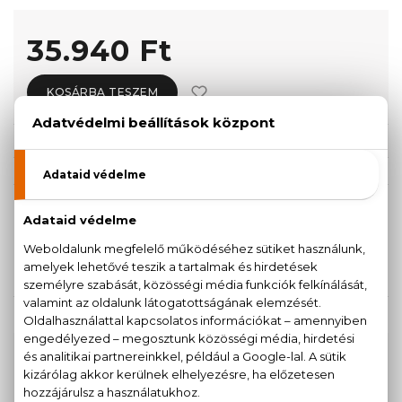
35.940 Ft
KOSÁRBA TESZEM
Törzsvásárlóknak csak:
34.143 Ft
KISZERELÉS KIVÁLASZTÁSA
200 ml
35.940 Ft
KAPCSOLÓDÓ TERMÉKEK
100% eredeti termékek,
14 napos visszaküldési
garanciával
+36
Kérdésed van, elakadtál? Hívd ügyfélszolgálatunkat: