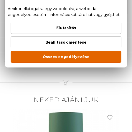
20 779 1924
LEÍRÁS
ÉRTÉKELÉSEK (0)
SZÁLLÍTÁS
NEKED AJÁNLJUK