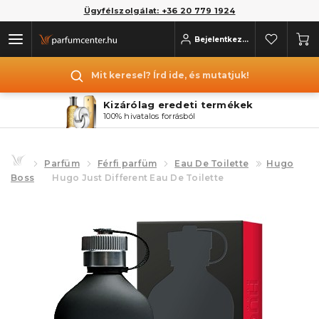
Ügyfélszolgálat: +36 20 779 1924
Bejelentkezés
Mit keresel? Írd ide, és mutatjuk!
Kizárólag eredeti termékek
100% hivatalos forrásból
Parfüm
Férfi parfüm
Eau De Toilette
Hugo
Boss
Hugo Just Different Eau De Toilette