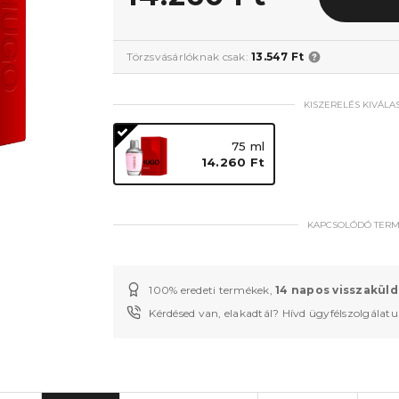
Törzsvásárlóknak csak:
13.547 Ft
KISZERELÉS KIVÁLA
75 ml
14.260 Ft
KAPCSOLÓDÓ TER
100% eredeti termékek,
14 napos visszaküld
Kérdésed van, elakadtál? Hívd ügyfélszolgálat