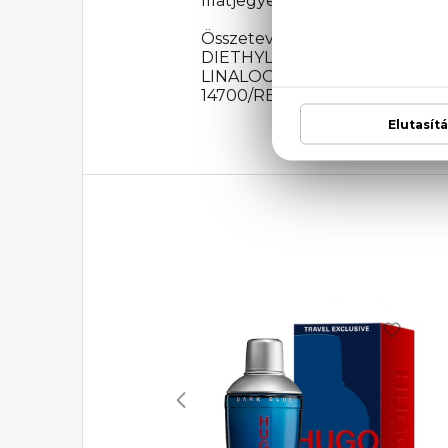
Illatjegyek: Kumkvat, mandarin
Összetevők: ALCOHOL DE
DIETHYLAMINO HYDROXYBE
LINALOOL, BENZYL ALCOHOL,
14700/RED 4, .