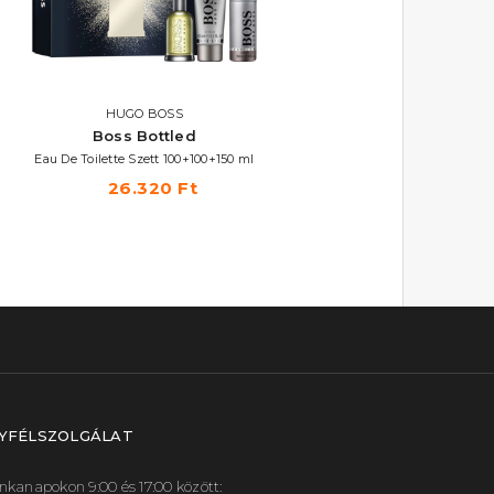
HUGO BOSS
HUGO BOSS
Boss Bottled
Boss Bottled
Eau De Toilette Szett 100+100+150 ml
Eau De Toilette Szett 100+100+75
26.320 Ft
28.470 Ft
YFÉLSZOLGÁLAT
kanapokon 9:00 és 17:00 között: