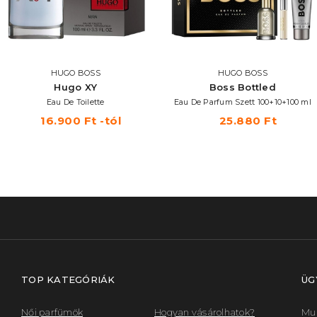
HUGO BOSS
HUGO BOSS
Hugo XY
Boss Bottled
Eau De Toilette
Eau De Parfum Szett 100+10+100 ml
16.900 Ft -tól
25.880 Ft
TOP KATEGÓRIÁK
ÜG
Női parfümök
Hogyan vásárolhatok?
Mun