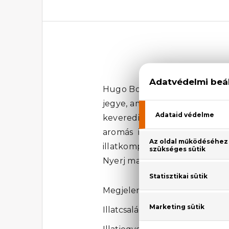
Hugo Boss Hugo Energise Eau D
jegye, amelyet a borókabogyó 
keveredik, melyeket a velúr b
aromás illatcsaládba tartozi
illatkompozíció tökéletesen k
Nyerj magabiztosságot ezzel a
Megjelenési év: 2005
Illatcsalád: Fás-aromás