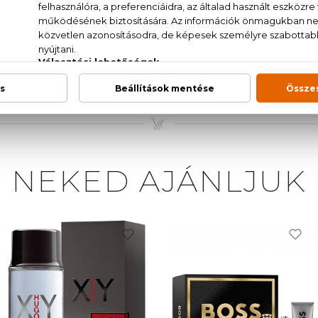
, rózsabors, borókabogyó, koriander, zsakarandafa, velú
NAT., AQUA/WATER, PARFUM/FRAGRANCE, ETHYL
NZOYL HEXYL BENZOATE, PROPYLENE GLYCOL, M
 FARNESOL, GERANIOL, CITRAL, BENZYL BENZOATE,
NEKED AJÁNLJUK