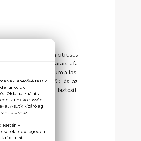
kumkvat és a mandarin citrusos
 a koriander és a zsakarandafa
 Eau De Toilette parfüm a fás-
A kifinomult összetevők és az
sséget és vitalitást biztosít.
!