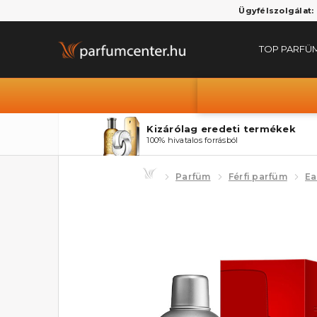
Ügyfélszolgálat:
TOP PARFÜ
Kizárólag eredeti termékek
100% hivatalos forrásból
Parfüm
Férfi parfüm
Ea