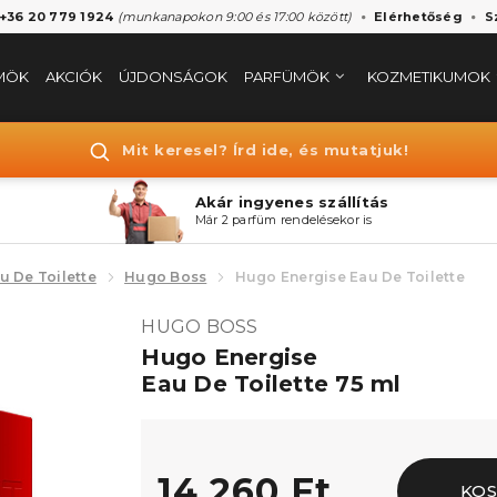
 +36 20 779 1924
(munkanapokon 9:00 és 17:00 között)
Elérhetőség
S
MÖK
AKCIÓK
ÚJDONSÁGOK
PARFÜMÖK
KOZMETIKUMOK
Mit keresel? Írd ide, és mutatjuk!
Akár ingyenes szállítás
Már 2 parfüm rendelésekor is
u De Toilette
Hugo Boss
Hugo Energise Eau De Toilette
HUGO BOSS
Hugo Energise
Eau De Toilette 75 ml
14.260 Ft
KOS