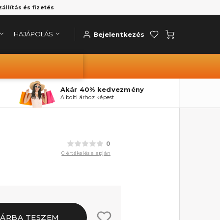
zállítás és fizetés
HAJÁPOLÁS
Bejelentkezés
Akár 40% kedvezmény
A bolti árhoz képest
0
0 értékelés alapján
ÁRBA TESZEM