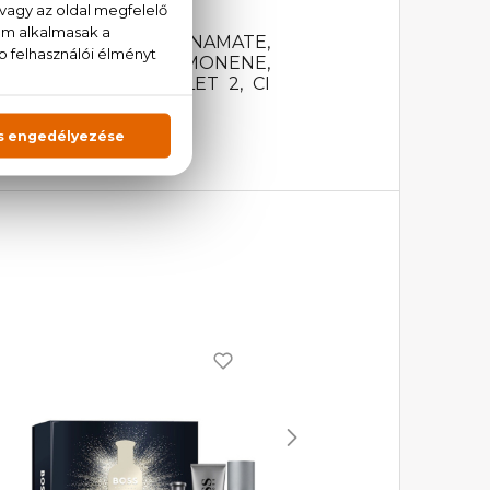
r
HEXYL METHOXYCINNAMATE,
ETHYLPARABEN, LIMONENE,
 CI 60730/EXT.VIOLET 2, CI