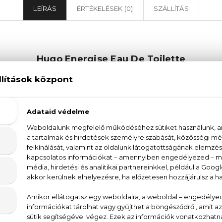
LEÍRÁS
ÉRTÉKELÉSEK (0)
SZÁLLÍTÁS
Hugo Energise Eau De Toilette
e Toilette férfi parfüm - az illat első benyomása a 
és a rózsabors fűszeres aromája követ. A szívjegyben
ársonyosan lágy illata zár. A Hugo Boss Hugo Energise
k, amely az aktív és energikus férfiaknak készült. 
iegészítik egymást, így a parfüm egész nap tartó frisse
 lenyűgöző illattal, és vonj minden tekintetet magadra