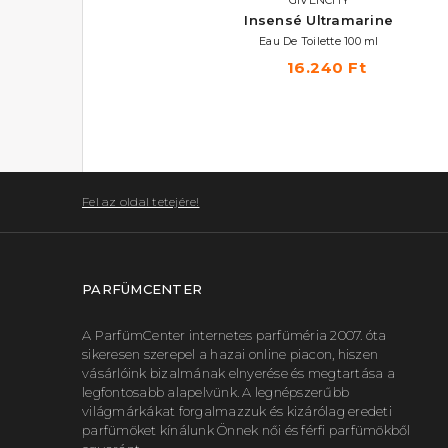
Polo Sport Fresh
Insensé Ultramarine
Eau De Toilette 125 ml
Eau De Toilette 100 ml
15.580 Ft
16.240 Ft
Fel az oldal tetejére!
PARFÜMCENTER
A ParfümCenter internetes parfüméria 2007. óta
sikeresen szerepel a hazai online piacon, hiszen
vásárlóink bizalmának elnyerése és megtartása a
legfontosabb alapelvünk. A legnépszerűbb
világmárkákat forgalmazzuk és kizárólag eredeti
parfümöket kínálunk Önnek női és férfi parfümökből