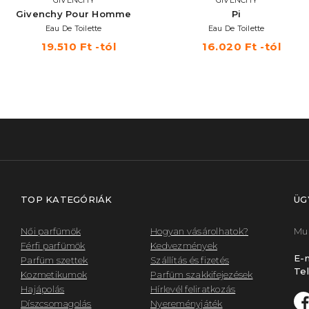
Givenchy Pour Homme
Pi
Eau De Toilette
Eau De Toilette
19.510 Ft -tól
16.020 Ft -tól
TOP KATEGÓRIÁK
ÜG
Női parfümök
Hogyan vásárolhatok?
Mun
Férfi parfümök
Kedvezmények
E-m
Parfüm szettek
Szállítás és fizetés
Tel
Kozmetikumok
Parfüm szakkifejezések
Hajápolás
Hírlevél feliratkozás
Díszcsomagolás
Nyereményjáték