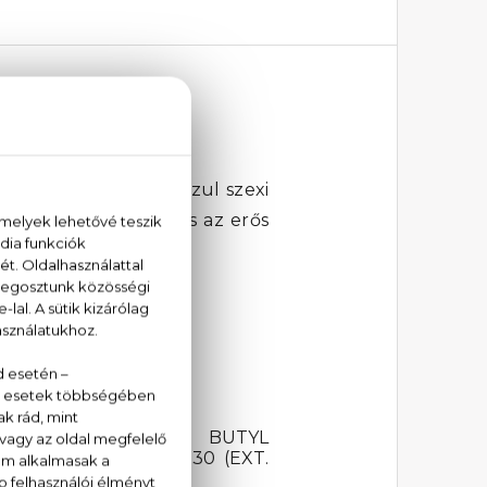
oilette
Label parfüm
. Pimaszul szexi
l
a lágy levendula és az erős
NENE, LINALOOL, BUTYL
TRONELLOL, CI 60730 (EXT.