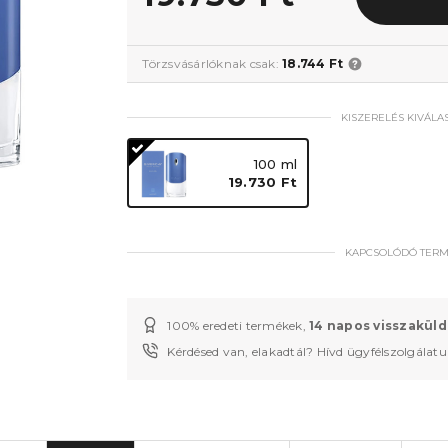
Törzsvásárlóknak csak:
18.744 Ft
KISZERELÉS KIVÁLA
100 ml
19.730 Ft
KAPCSOLÓDÓ TER
100% eredeti termékek,
14 napos visszaküld
Kérdésed van, elakadtál? Hívd ügyfélszolgálat