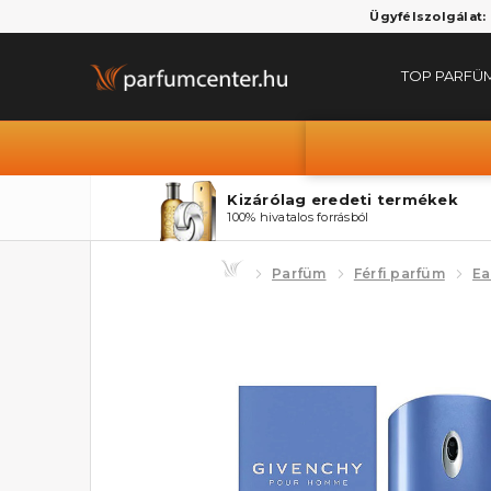
Ügyfélszolgálat:
TOP PARFÜ
Kizárólag eredeti termékek
100% hivatalos forrásból
Parfüm
Férfi parfüm
Ea