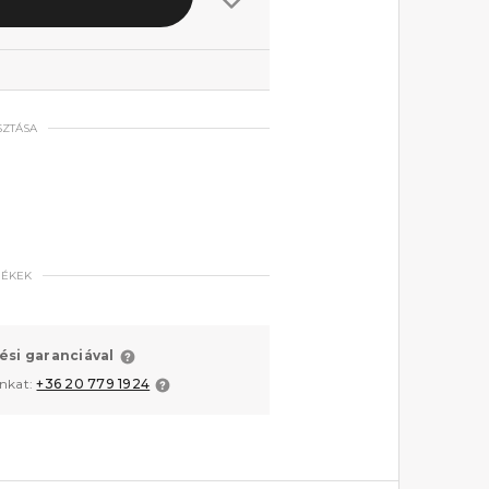
SZTÁSA
MÉKEK
ési garanciával
unkat:
+36 20 779 1924