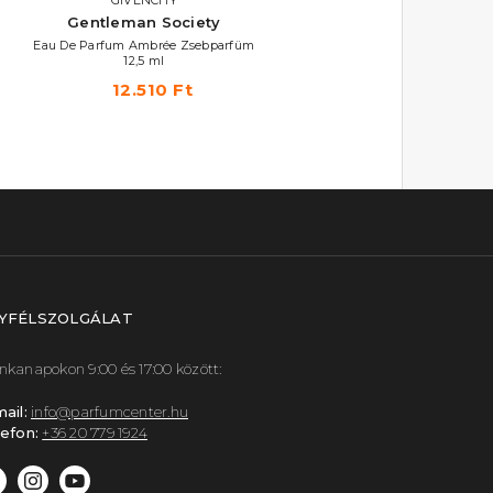
Gentleman Society
Gentleman Society
Eau De Parfum Ambrée Zsebparfüm
Eau De Parfum Extrême Zsebpa
12,5 ml
12,5 ml
12.510 Ft
11.870 Ft
YFÉLSZOLGÁLAT
kanapokon 9:00 és 17:00 között:
ail:
info@parfumcenter.hu
efon:
+36 20 779 1924