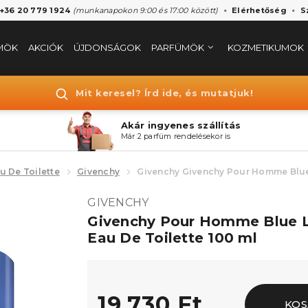
 +36 20 779 1924
(munkanapokon 9:00 és 17:00 között)
Elérhetőség
S
MÖK
AKCIÓK
ÚJDONSÁGOK
PARFÜMÖK
KOZMETIKUMOK
Mit keresel? Írd ide, és mutatjuk!
Akár ingyenes szállítás
Már 2 parfüm rendelésekor is
u De Toilette
Givenchy
Givenchy Givenchy Pour Homme Blue 
GIVENCHY
Givenchy Pour Homme Blue 
Eau De Toilette 100 ml
19.730 Ft
KOS