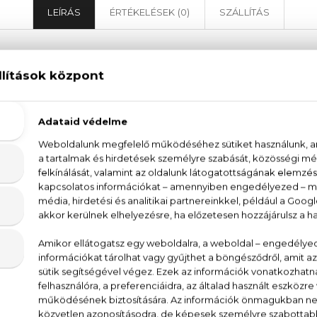
LEÍRÁS
ÉRTÉKELÉSEK (0)
SZÁLLÍTÁS
hy Givenchy Pour Homme Blue Label Eau De T
r Homme
játékos, lázadó utódja a
Pour Homme Blue 
t a maga útját járó férfiak. A
Pour Homme Blue Labe
a fás alapok markáns férfias jegye tartósságot biztosít.
t, bors, cédrus
 PARFUM (FRAGRANCE), AQUA (WATER), LIMO
 ALPHAISOMETHYL IONONE, CITRAL, GERANIOL, CI