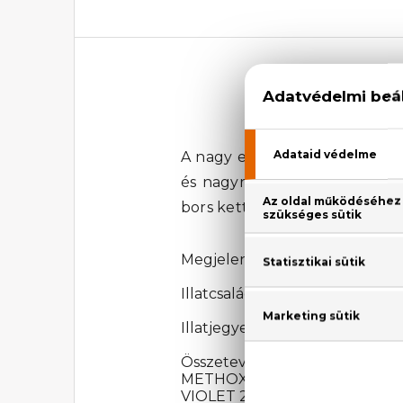
Givenc
A nagy előd, a
Givenchy
Pou
és nagyravágyó
parfüm
, min
bors kettőségével játszik, míg 
Megjelenési év: 2004
Illatcsalád: Aromás-aquás
Illatjegyek: Mandarin, grapefrui
Összetevők: ALCOHOL,
METHOXYDIBENZOYLMETHANE,
VIOLET 2)