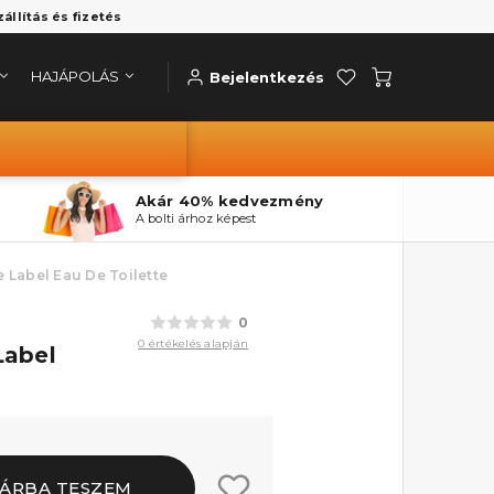
zállítás és fizetés
HAJÁPOLÁS
Bejelentkezés
Akár 40% kedvezmény
A bolti árhoz képest
Label Eau De Toilette
0
0 értékelés alapján
Label
ÁRBA TESZEM