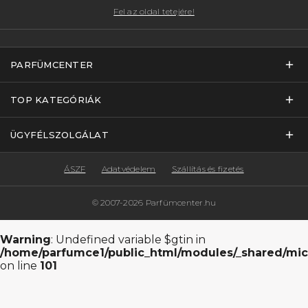
Fel az oldal tetejére!
PARFÜMCENTER
TOP KATEGÓRIÁK
ÜGYFÉLSZOLGÁLAT
ÁSZF
Adatvédelem
Szállítás és fizetés
© 2007-2026 Parfümcenter.hu
Warning
: Undefined variable $gtin in
/home/parfumce1/public_html/modules/_shared/mic
on line
101