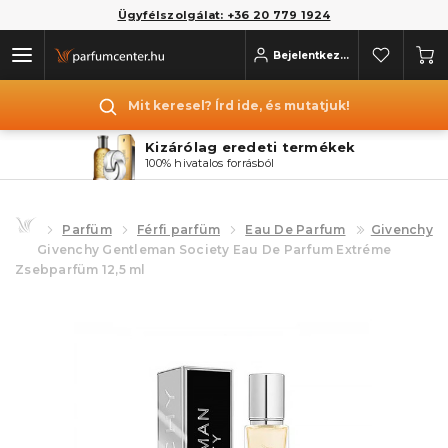
Ügyfélszolgálat: +36 20 779 1924
Bejelentkezés
Mit keresel? Írd ide, és mutatjuk!
Kizárólag eredeti termékek
100% hivatalos forrásból
Parfüm
Férfi parfüm
Eau De Parfum
Givenchy
Givenchy Gentleman Society Eau De Parfum Extréme
Zsebparfüm 12,5 ml