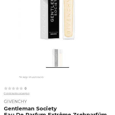
*A kép illusztráció
0
0 értékelés alapján
GIVENCHY
Gentleman Society
Eau De Parfum Extrême Zsebparfüm