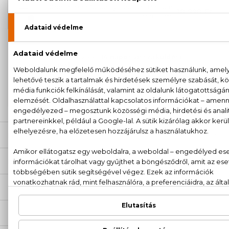
Gentleman Society Eau De Parfum
10.990 Ft
Mini 6 ml
100% eredeti termékek,
14 napos visszaküldési
garanciával
+36
Kérdésed van, elakadtál? Hívd ügyfélszolgálatunkat:
20 779 1924
LEÍRÁS
ÉRTÉKELÉSEK (0)
SZÁLLÍTÁS