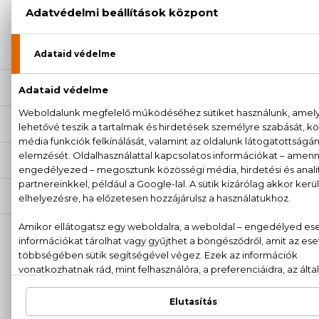
+36
Kérdésed van, elakadtál? Hívd ügyfélszolgálatunkat:
20 779 1924
LEÍRÁS
ÉRTÉKELÉSEK (0)
SZÁLLÍTÁS
NEKED AJÁNLJUK