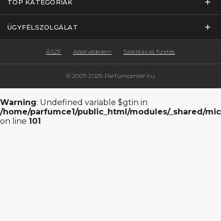
TOP KATEGÓRIÁK
ÜGYFÉLSZOLGÁLAT
ÁSZF
Adatvédelem
Szállítás és fizetés
© 2007-2026 Parfümcenter.hu
Warning
: Undefined variable $gtin in
/home/parfumce1/public_html/modules/_shared/mic
on line
101