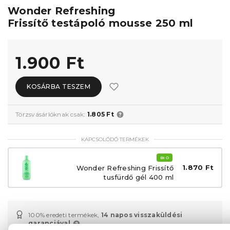
Wonder Refreshing
Frissítő testápoló mousse 250 ml
1.900 Ft
KOSÁRBA TESZEM
Törzsvásárlóknak csak:
1.805 Ft
KAPCSOLÓDÓ TERMÉKEK
BIO
1.870 Ft
Wonder Refreshing Frissítő
tusfürdő gél 400 ml
100% eredeti termékek,
14 napos visszaküldési
garanciával