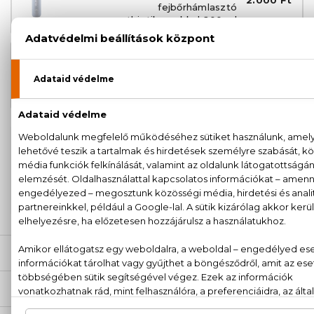
2.000 Ft
fejbőrhámlasztó
posztbiotikumokkal 200 ml
BIO
Loss Control Hajhullás elleni
2.000 Ft
fejbőrmaszk posztbiotikumokkal
200 ml
100% eredeti termékek,
14 napos visszaküldési
garanciával
+36
Kérdésed van, elakadtál? Hívd ügyfélszolgálatunkat:
20 779 1924
LEÍRÁS
ÉRTÉKELÉSEK (0)