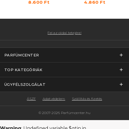
8.600 Ft
4.860 Ft
Fel az oldal tetejére!
PARFÜMCENTER
TOP KATEGÓRIÁK
ÜGYFÉLSZOLGÁLAT
ÁSZF
Adatvédelem
Szállítás és fizetés
© 2007-2026 Parfümcenter.hu
Warning
: Undefined variable $gtin in