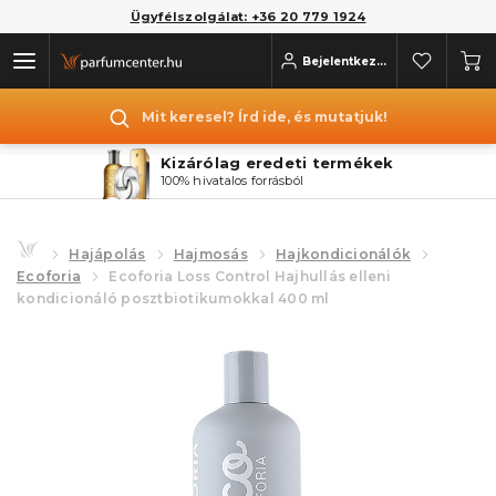
Ügyfélszolgálat: +36 20 779 1924
Bejelentkezés
Mit keresel? Írd ide, és mutatjuk!
Kizárólag eredeti termékek
100% hivatalos forrásból
Hajápolás
Hajmosás
Hajkondicionálók
Ecoforia
Ecoforia Loss Control Hajhullás elleni
kondicionáló posztbiotikumokkal 400 ml