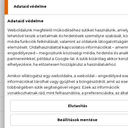
100% eredeti termékek,
14 napos visszaküldési
garanciával
+36
Kérdésed van, elakadtál? Hívd ügyfélszolgálatunkat:
20 779 1924
LEÍRÁS
ÉRTÉKELÉSEK (0)
SZÁLLÍTÁS