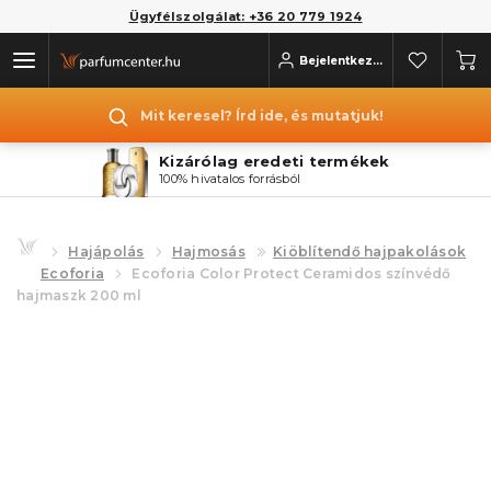
Ügyfélszolgálat: +36 20 779 1924
Bejelentkezés
Mit keresel? Írd ide, és mutatjuk!
Kizárólag eredeti termékek
100% hivatalos forrásból
Hajápolás
Hajmosás
Kiöblítendő hajpakolások
Ecoforia
Ecoforia Color Protect Ceramidos színvédő
hajmaszk 200 ml