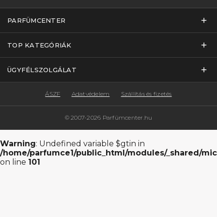
PARFÜMCENTER
TOP KATEGÓRIÁK
ÜGYFÉLSZOLGÁLAT
ÁSZF
Adatvédelem
Szállítás és fizetés
© 2007-2026 Parfümcenter.hu
Warning
: Undefined variable $gtin in
/home/parfumce1/public_html/modules/_shared/mic
on line
101