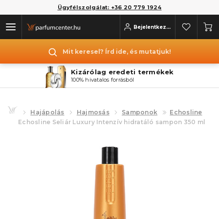
Ügyfélszolgálat: +36 20 779 1924
Bejelentkezés
Mit keresel? Írd ide, és mutatjuk!
Kizárólag eredeti termékek
100% hivatalos forrásból
Hajápolás
Hajmosás
Samponok
Echosline
Echosline Seliár Luxury Intenzív hidratáló sampon 350 ml