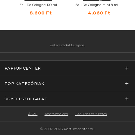
Eau De Cologne 100 ml
Eau De Cologne Mini 8 ml
8.600 Ft
4.860 Ft
Fel az oldal tetejére!
PARFÜMCENTER
TOP KATEGÓRIÁK
ÜGYFÉLSZOLGÁLAT
ÁSZF
Adatvédelem
Szállítás és fizetés
© 2007-2026 Parfümcenter.hu