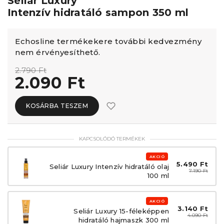
Seliár Luxury
Intenzív hidratáló sampon 350 ml
Echosline termékekere további kedvezmény
nem érvényesíthető.
2.790 Ft
2.090 Ft
KOSÁRBA TESZEM
KAPCSOLÓDÓ TERMÉKEK
AKCIÓ
5.490 Ft
Seliár Luxury Intenzív hidratáló olaj
7.190 Ft
100 ml
AKCIÓ
3.140 Ft
Seliár Luxury 15-féleképpen
4.090 Ft
hidratáló hajmaszk 300 ml