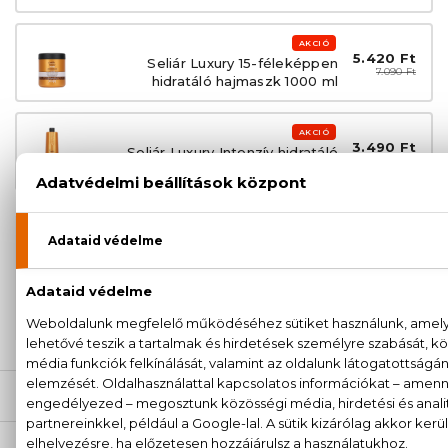
AKCIÓ
5.420 Ft
Seliár Luxury 15-féleképpen
7.090 Ft
hidratáló hajmaszk 1000 ml
AKCIÓ
3.490 Ft
Seliár Luxury Intenzív hidratáló
4.590 Ft
sampon 1000 ml
100% eredeti termékek,
14 napos visszaküldési
garanciával
+36
Kérdésed van, elakadtál? Hívd ügyfélszolgálatunkat:
20 779 1924
LEÍRÁS
ÉRTÉKELÉSEK (0)