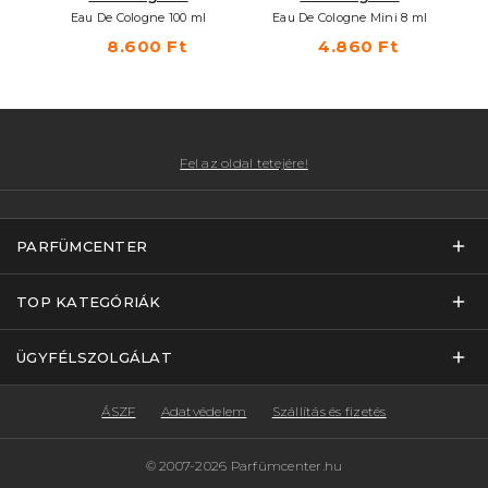
Eau De Cologne 100 ml
Eau De Cologne Mini 8 ml
8.600 Ft
4.860 Ft
Fel az oldal tetejére!
PARFÜMCENTER
TOP KATEGÓRIÁK
ÜGYFÉLSZOLGÁLAT
ÁSZF
Adatvédelem
Szállítás és fizetés
© 2007-2026 Parfümcenter.hu