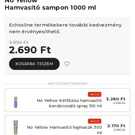
No Yellow
Hamvasító sampon 1000 ml
Echosline termékekere további kedvezmény
nem érvényesíthető.
3.990 Ft
2.690 Ft
KOSÁRBA TESZEM
KAPCSOLÓDÓ TERMÉKEK
AKCIÓ
3.260 Ft
No Yellow Kétfázisú hamvasító
4.790 Ft
kondicionáló spray 150 ml
AKCIÓ
2.170 Ft
No Yellow Hamvasító hajmaszk 300
3.190 Ft
ml