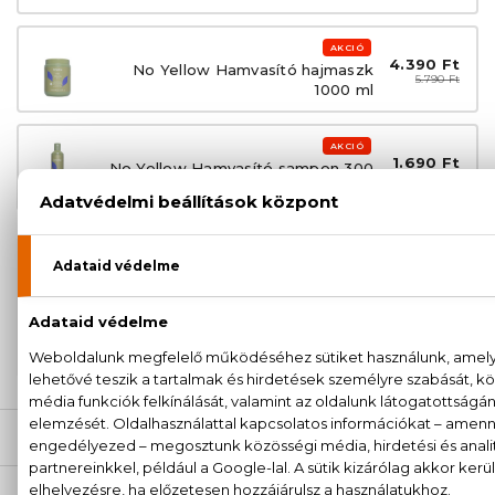
AKCIÓ
4.390 Ft
No Yellow Hamvasító hajmaszk
5.790 Ft
1000 ml
AKCIÓ
1.690 Ft
No Yellow Hamvasító sampon 300
2.490 Ft
ml
100% eredeti termékek,
14 napos visszaküldési
garanciával
+36
Kérdésed van, elakadtál? Hívd ügyfélszolgálatunkat:
20 779 1924
LEÍRÁS
ÉRTÉKELÉSEK (0)