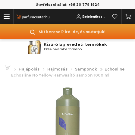
Ügyfélszolgálat: +36 20 779 1924
Bejelentkezés
Mit keresel? Írd ide, és mutatjuk!
Kizárólag eredeti termékek
100% hivatalos forrásból
Hajápolás
Hajmosás
Samponok
Echosline
Echosline No Yellow Hamvasító sampon 1000 ml