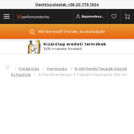
Ügyfélszolgálat: +36 20 779 1924
Bejelentkezés
Mit keresel? Írd ide, és mutatjuk!
Kizárólag eredeti termékek
100% hivatalos forrásból
Hajápolás
Hajmosás
Kiöblítendő hajpakolások
Echosline
Echosline Maqui 3 Tápláló hajmaszk 250 ml