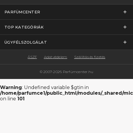
PARFÜMCENTER
TOP KATEGÓRIÁK
ÜGYFÉLSZOLGÁLAT
ÁSZF
Adatvédelem
Szállítás és fizetés
© 2007-2026 Parfümcenter.hu
Warning
: Undefined variable $gtin in
/home/parfumce1/public_html/modules/_shared/mic
on line
101