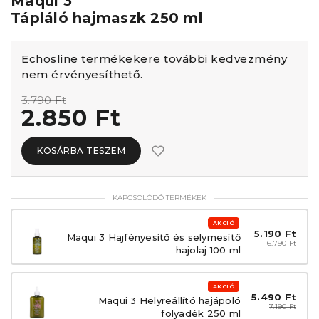
Maqui 3
Tápláló hajmaszk 250 ml
Echosline termékekere további kedvezmény
nem érvényesíthető.
3.790 Ft
2.850 Ft
KOSÁRBA TESZEM
KAPCSOLÓDÓ TERMÉKEK
AKCIÓ
5.190 Ft
Maqui 3 Hajfényesítő és selymesítő
6.790 Ft
hajolaj 100 ml
AKCIÓ
5.490 Ft
Maqui 3 Helyreállító hajápoló
7.190 Ft
folyadék 250 ml