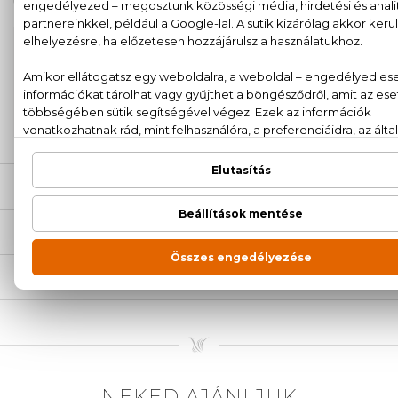
100% eredeti termékek,
14 napos visszaküldési
garanciával
+36
Kérdésed van, elakadtál? Hívd ügyfélszolgálatunkat:
20 779 1924
LEÍRÁS
ÉRTÉKELÉSEK (0)
SZÁLLÍTÁS
NEKED AJÁNLJUK