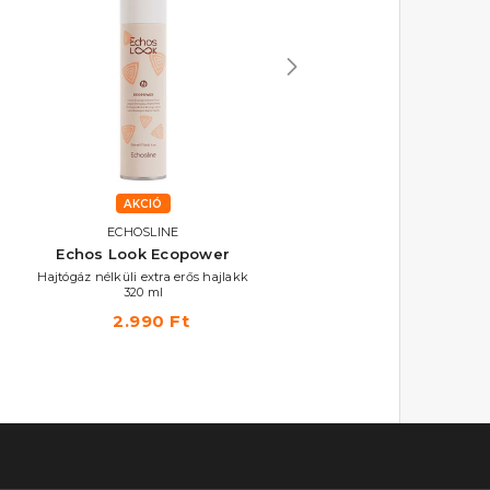
AKCIÓ
AKCIÓ
ECHOSLINE
ECHOSLINE
Echos Look Ecopower
Echos Look Extraforce
Mousse
Hajtógáz nélküli extra erős hajlakk
320 ml
Extra erős hajhab 400 ml
2.990 Ft
3.790 Ft