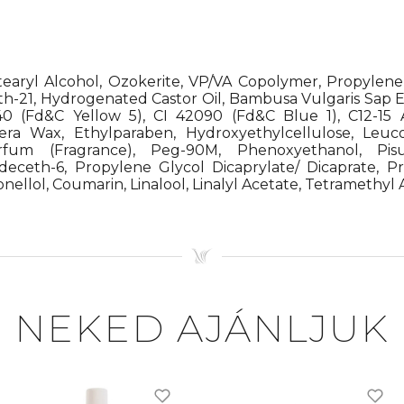
earyl Alcohol, Ozokerite, VP/VA Copolymer, Propylene Gl
th-21, Hydrogenated Castor Oil, Bambusa Vulgaris Sap E
0 (Fd&C Yellow 5), CI 42090 (Fd&C Blue 1), C12-15 
ifera Wax, Ethylparaben, Hydroxyethylcellulose, Leu
Parfum (Fragrance), Peg-90M, Phenoxyethanol, Pi
deceth-6, Propylene Glycol Dicaprylate/ Dicaprate, Pr
tronellol, Coumarin, Linalool, Linalyl Acetate, Tetrameth
NEKED AJÁNLJUK