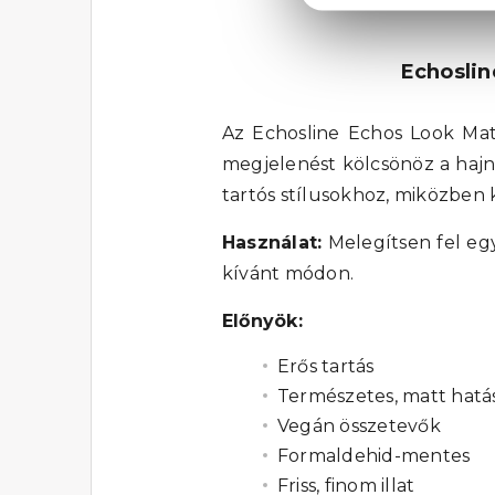
Echoslin
Az Echosline Echos Look Matt
megjelenést kölcsönöz a hajn
tartós stílusokhoz, miközben 
Használat:
Melegítsen fel egy
kívánt módon.
Előnyök:
Erős tartás
Természetes, matt hatá
Vegán összetevők
Formaldehid-mentes
Friss, finom illat