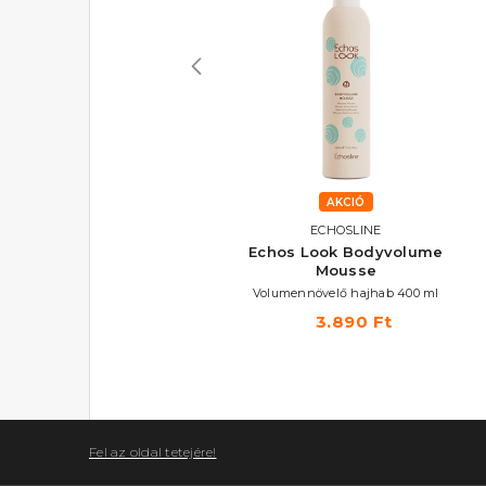
AKCIÓ
AKCIÓ
ECHOSLINE
ECHOSLINE
Echos Look Volumaster
Echos Look Bodyvolume
Mousse
Volumennövelő hajlakk 500 ml
Volumennövelő hajhab 400 ml
2.290 Ft
3.890 Ft
Fel az oldal tetejére!