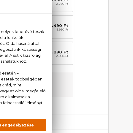
ős hajzselé 200 ml
2.790 Ft
AKCIÓ
1.490 Ft
övelő hajlakk 100
1.990 Ft
ml
AKCIÓ
2.290 Ft
övelő hajlakk 500
2.990 Ft
ml
ési garanciával
unkat:
+36 20 779 1924