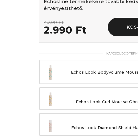
Echosline termékekere további ke
érvényesíthető.
4.390 Ft
2.990 Ft
KOS
KAPCSOLÓDÓ TER
Echos Look Bodyvolume Mous
Echos Look Curl Mousse Gön
Echos Look Diamond Shield Haj