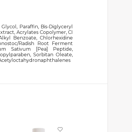
ycol, Paraffin, Bis-Diglyceryl
xtract, Acrylates Copolymer, CI
Alkyl Benzoate, Chlorhexidine
conostoc/Radish Root Ferment
sum Sativum [Pea] Peptide,
opylparaben, Sorbitan Oleate,
yl Acetyloctahydronaphthalenes