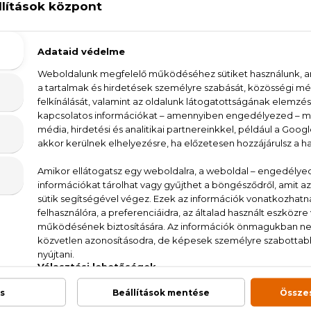
Echos Look Ultra Set Gel Extra er
Echos Look Volumaster Volumenn
Echos Look Volumaster Volumenn
100% eredeti termékek,
14 napos visszaküld
Kérdésed van, elakadtál? Hívd ügyfélszolgálat
LEÍRÁS
ÉRTÉKELÉSEK (0)
SZÁLLÍTÁS