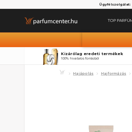
Ügyfélszolgálat:
TOP PARFÜ
Kizárólag eredeti termékek
100% hivatalos forrásból
Hajápolás
Hajformázás