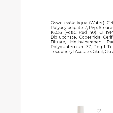
Összetevők: Aqua (Water), Cet
Polyacyladipate-2, Pvp, Steare
16035 (Fd&C Red 40), CI 1914
Didluconate, Copernicia Cer
Filtrate, Methylparaben, 
Polyquaternium-37, Ppg-1 Tri
Tocopheryl Acetate, Citral, Ci