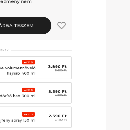
dvezmény nem
ÁRBA TESZEM
MÉKEK
AKCIÓ
3.890 Ft
se Volumennövelő
5.690 Ft
hajhab 400 ml
AKCIÓ
3.390 Ft
dörítő hab 300 ml
4.990 Ft
AKCIÓ
2.390 Ft
fény spray 150 ml
3.490 Ft