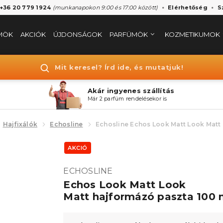
 +36 20 779 1924
(munkanapokon 9:00 és 17:00 között)
Elérhetőség
S
MÖK
AKCIÓK
ÚJDONSÁGOK
PARFÜMÖK
KOZMETIKUMOK
Mit keresel? Írd ide, és mutatjuk!
Akár ingyenes szállítás
Már 2 parfüm rendelésekor is
Hajfixálók
Echosline
Echosline Echos Look Matt Look Matt
AKCIÓ
ECHOSLINE
Echos Look Matt Look
Matt hajformázó paszta 100 