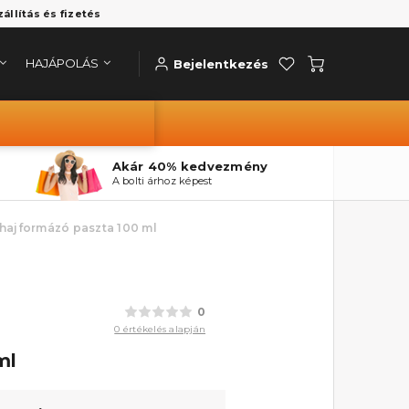
zállítás és fizetés
HAJÁPOLÁS
Bejelentkezés
Akár 40% kedvezmény
A bolti árhoz képest
 hajformázó paszta 100 ml
0
0 értékelés alapján
ml