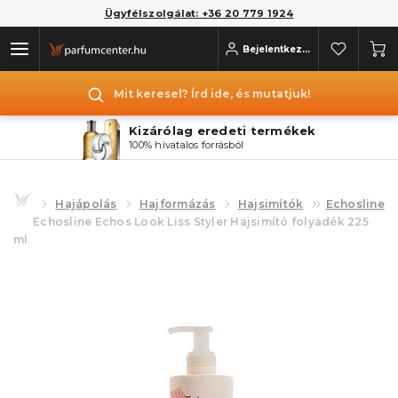
Ügyfélszolgálat: +36 20 779 1924
Bejelentkezés
Mit keresel? Írd ide, és mutatjuk!
Kizárólag eredeti termékek
100% hivatalos forrásból
Hajápolás
Hajformázás
Hajsimítók
Echosline
Echosline Echos Look Liss Styler Hajsimító folyadék 225
ml