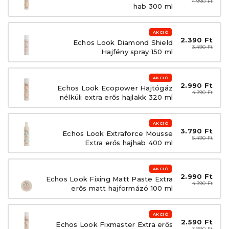
4.990 Ft
hab 300 ml
AKCIÓ
2.390 Ft
Echos Look Diamond Shield
3.490 Ft
Hajfény spray 150 ml
AKCIÓ
2.990 Ft
Echos Look Ecopower Hajtógáz
4.390 Ft
nélküli extra erős hajlakk 320 ml
AKCIÓ
3.790 Ft
Echos Look Extraforce Mousse
5.490 Ft
Extra erős hajhab 400 ml
AKCIÓ
2.990 Ft
Echos Look Fixing Matt Paste Extra
4.390 Ft
erős matt hajformázó 100 ml
AKCIÓ
2.590 Ft
Echos Look Fixmaster Extra erős
3.990 Ft