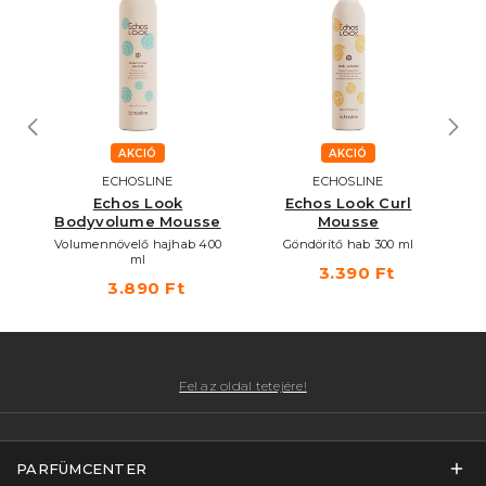
AKCIÓ
AKCIÓ
ECHOSLINE
ECHOSLINE
Echos Look
Echos Look Curl
E
Bodyvolume Mousse
Mousse
00
Volumennövelő hajhab 400
Göndörítő hab 300 ml
ml
3.390 Ft
3.890 Ft
Fel az oldal tetejére!
PARFÜMCENTER