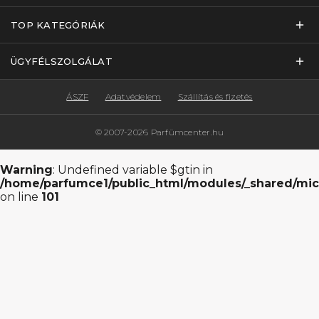
TOP KATEGÓRIÁK
ÜGYFÉLSZOLGÁLAT
ÁSZF
Adatvédelem
Szállítás és fizetés
© 2007-2026 Parfümcenter.hu
Warning
: Undefined variable $gtin in
/home/parfumce1/public_html/modules/_shared/mic
on line
101