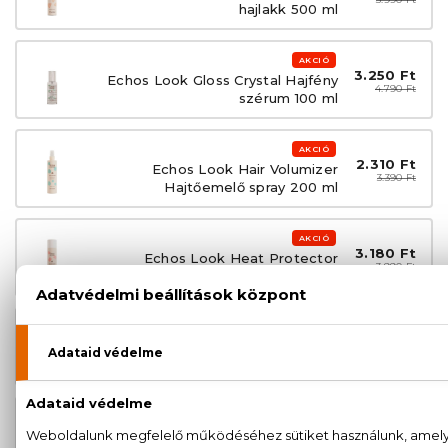
hajlakk 500 ml
AKCIÓ
3.250 Ft
Echos Look Gloss Crystal Hajfény
4.790 Ft
szérum 100 ml
AKCIÓ
2.310 Ft
Echos Look Hair Volumizer
3.390 Ft
Hajtőemelő spray 200 ml
AKCIÓ
3.180 Ft
Echos Look Heat Protector
3.990 Ft
Hővédő spray 200 ml
AKCIÓ
2.990 Ft
Echos Look Matt Look Matt
4.390 Ft
hajformázó paszta 100 ml
AKCIÓ
2.670 Ft
Echos Look Sea Salt Spray Tengeri
3.890 Ft