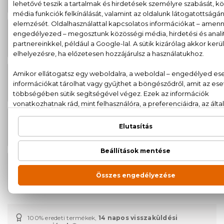
sós hajspray 200 ml
AKCIÓ
2.490 Ft
Echos Look Twister Cream
3.290 Ft
Göndörítő krém 225 ml
AKCIÓ
1.890 Ft
Echos Look Ultra Set Gel Extra erős
2.790 Ft
hajzselé 200 ml
AKCIÓ
1.490 Ft
Echos Look Volumaster
1.990 Ft
Volumennövelő hajlakk 100 ml
AKCIÓ
2.290 Ft
Echos Look Volumaster
2.990 Ft
Volumennövelő hajlakk 500 ml
100% eredeti termékek,
14 napos visszaküldési