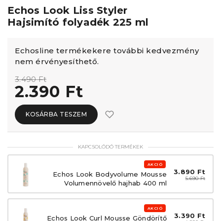
Echos Look Liss Styler
Hajsimító folyadék 225 ml
Echosline termékekere további kedvezmény
nem érvényesíthető.
3.490 Ft
2.390 Ft
KOSÁRBA TESZEM
KAPCSOLÓDÓ TERMÉKEK
AKCIÓ
3.890 Ft
Echos Look Bodyvolume Mousse
5.690 Ft
Volumennövelő hajhab 400 ml
AKCIÓ
3.390 Ft
Echos Look Curl Mousse Göndörítő