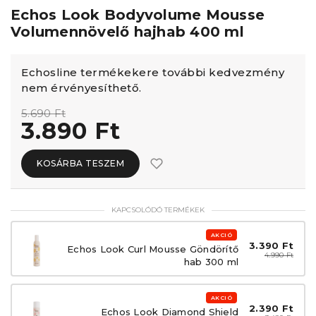
Echos Look Bodyvolume Mousse
Volumennövelő hajhab 400 ml
Echosline termékekere további kedvezmény
nem érvényesíthető.
5.690 Ft
3.890 Ft
KOSÁRBA TESZEM
KAPCSOLÓDÓ TERMÉKEK
AKCIÓ
3.390 Ft
Echos Look Curl Mousse Göndörítő
4.990 Ft
hab 300 ml
AKCIÓ
2.390 Ft
Echos Look Diamond Shield