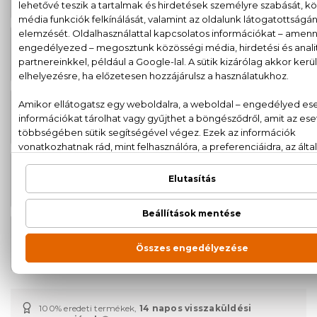
sós hajspray 200 ml
AKCIÓ
2.490 Ft
Echos Look Twister Cream
3.290 Ft
Göndörítő krém 225 ml
AKCIÓ
1.890 Ft
Echos Look Ultra Set Gel Extra erős
2.790 Ft
hajzselé 200 ml
AKCIÓ
1.490 Ft
Echos Look Volumaster
1.990 Ft
Volumennövelő hajlakk 100 ml
AKCIÓ
2.290 Ft
Echos Look Volumaster
2.990 Ft
Volumennövelő hajlakk 500 ml
100% eredeti termékek,
14 napos visszaküldési