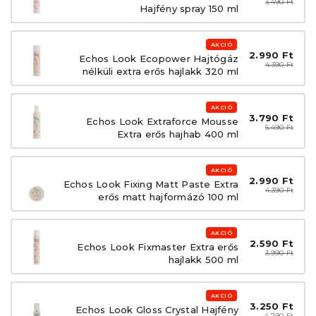
3.490 Ft
Hajfény spray 150 ml
AKCIÓ
2.990 Ft
Echos Look Ecopower Hajtógáz
4.390 Ft
nélküli extra erős hajlakk 320 ml
AKCIÓ
3.790 Ft
Echos Look Extraforce Mousse
5.490 Ft
Extra erős hajhab 400 ml
AKCIÓ
2.990 Ft
Echos Look Fixing Matt Paste Extra
4.390 Ft
erős matt hajformázó 100 ml
AKCIÓ
2.590 Ft
Echos Look Fixmaster Extra erős
3.990 Ft
hajlakk 500 ml
AKCIÓ
3.250 Ft
Echos Look Gloss Crystal Hajfény
4.790 Ft