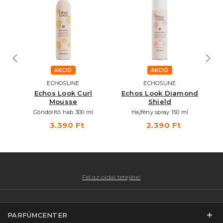
AKCIÓ
AKCIÓ
ECHOSLINE
ECHOSLINE
Echos Look Curl
Echos Look Diamond
E
Mousse
Shield
H
00
Göndörítő hab 300 ml
Hajfény spray 150 ml
3.390 Ft
2.390 Ft
Fel az oldal tetejére!
PARFÜMCENTER