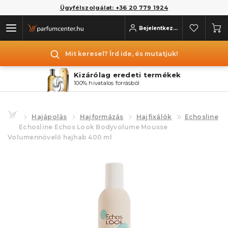
Ügyfélszolgálat: +36 20 779 1924
Bejelentkezés
Mit keresel? Írd ide, és mutatjuk!
Kizárólag eredeti termékek
100% hivatalos forrásból
Hajápolás
Hajformázás
Hajfixálók
Echosline
Echosline Echos Look Bodyvolume Mousse
Volumennövelő hajhab 400 ml