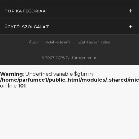
TOP KATEGÓRIÁK
ÜGYFÉLSZOLGÁLAT
ÁSZF
Adatvédelem
Szállítás és fizetés
© 2007-2026 Parfümcenter.hu
Warning
: Undefined variable $gtin in
/home/parfumce1/public_html/modules/_shared/mic
on line
101