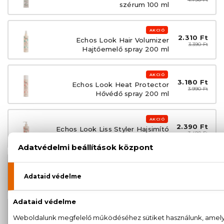
szérum 100 ml
AKCIÓ
2.310 Ft
Echos Look Hair Volumizer
3.390 Ft
Hajtőemelő spray 200 ml
AKCIÓ
3.180 Ft
Echos Look Heat Protector
3.990 Ft
Hővédő spray 200 ml
AKCIÓ
2.390 Ft
Echos Look Liss Styler Hajsimító
3.490 Ft
folyadék 225 ml
AKCIÓ
2.990 Ft
Echos Look Matt Look Matt
4.390 Ft
hajformázó paszta 100 ml
AKCIÓ
2.670 Ft
Echos Look Sea Salt Spray Tengeri
3.890 Ft