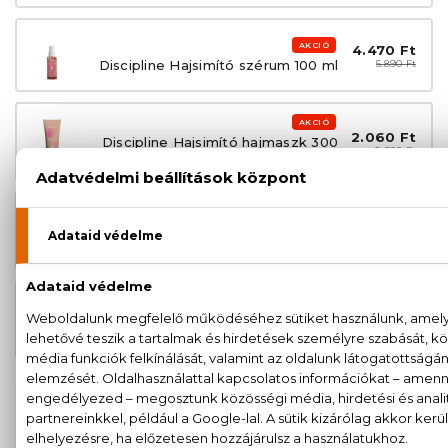
AKCIÓ
4.470 Ft
Discipline Hajsimító szérum 100 ml
5.890 Ft
AKCIÓ
2.060 Ft
Discipline Hajsimító hajmaszk 300
2.690 Ft
ml
AKCIÓ
3.390 Ft
Discipline Hajsimító hajmaszk 1000
4.990 Ft
ml
AKCIÓ
3.380 Ft
Discipline Hajsimító sampon 1000
4.390 Ft
ml
100% eredeti termékek,
14 napos visszaküldési
garanciával