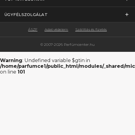
ÜGYFÉLSZOLGÁLAT
ÁSZF
Adatvédelem
Szállítás és fizetés
© 2007-2026 Parfümcenter.hu
Warning
: Undefined variable $gtin in
/home/parfumce1/public_html/modules/_shared/mic
on line
101