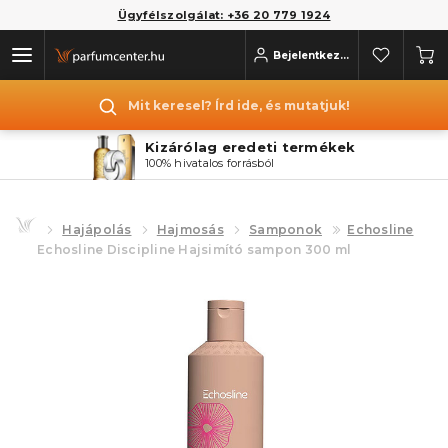
Ügyfélszolgálat: +36 20 779 1924
Bejelentkezés
Mit keresel? Írd ide, és mutatjuk!
Kizárólag eredeti termékek
100% hivatalos forrásból
Hajápolás
Hajmosás
Samponok
Echosline
Echosline Discipline Hajsimító sampon 300 ml