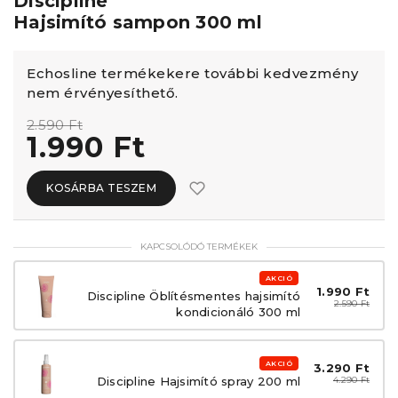
Discipline
Hajsimító sampon 300 ml
Echosline termékekere további kedvezmény
nem érvényesíthető.
2.590 Ft
1.990 Ft
KOSÁRBA TESZEM
KAPCSOLÓDÓ TERMÉKEK
AKCIÓ
1.990 Ft
Discipline Öblítésmentes hajsimító
2.590 Ft
kondicionáló 300 ml
AKCIÓ
3.290 Ft
Discipline Hajsimító spray 200 ml
4.290 Ft