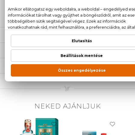
+36
Kérdésed van, elakadtál? Hívd ügyfélszolgálatunkat:
20 779 1924
LEÍRÁS
ÉRTÉKELÉSEK (0)
SZÁLLÍTÁS
NEKED AJÁNLJUK