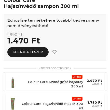
Colour Care
Hajszínvédő sampon 300 ml
Echosline termékekere további kedvezmény
nem érvényesíthető.
1.990 Ft
1.470 Ft
KOSÁRBA TESZEM
KAPCSOLÓDÓ TERMÉKEK
AKCIÓ
2.970 Ft
Colour Care Színrögzítő hajspray
3.890 Ft
200 ml
AKCIÓ
1.790 Ft
Colour Care Hajszínvédő maszk 300
2.390 Ft
ml