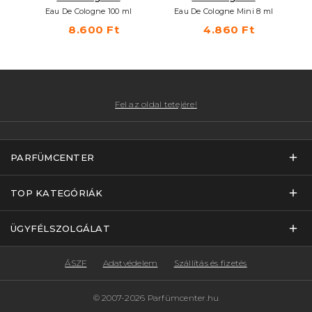
Eau De Cologne 100 ml
Eau De Cologne Mini 8 ml
8.600 Ft
4.860 Ft
Fel az oldal tetejére!
PARFÜMCENTER
TOP KATEGÓRIÁK
ÜGYFÉLSZOLGÁLAT
ÁSZF
Adatvédelem
Szállítás és fizetés
© 2007-2026 Parfümcenter.hu