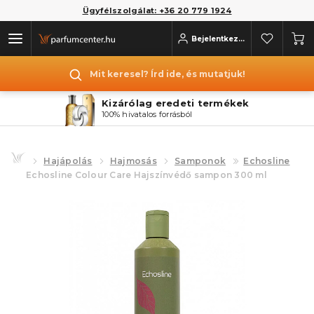
Ügyfélszolgálat: +36 20 779 1924
Bejelentkezés
Mit keresel? Írd ide, és mutatjuk!
Kizárólag eredeti termékek
100% hivatalos forrásból
Hajápolás
Hajmosás
Samponok
Echosline
Echosline Colour Care Hajszínvédő sampon 300 ml