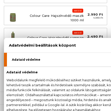
AKCIÓ
2.990 Ft
Colour Care Hajszínvédő maszk
4.390 Ft
1000 ml
AKCIÓ
2.490 Ft
Colour Care Hajszínvédő sampon
3.290 Ft
1000 ml
100% eredeti termékek,
14 napos visszaküldési
garanciával
+36
Kérdésed van, elakadtál? Hívd ügyfélszolgálatunkat:
20 779 1924
LEÍRÁS
ÉRTÉKELÉSEK (0)