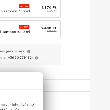
AKCIÓ
1.970 Ft
ló sampon 300 ml
2.590 Ft
AKCIÓ
3.490 Ft
ló sampon 1000 ml
4.590 Ft
ési garanciával
unkat:
+36 20 779 1924