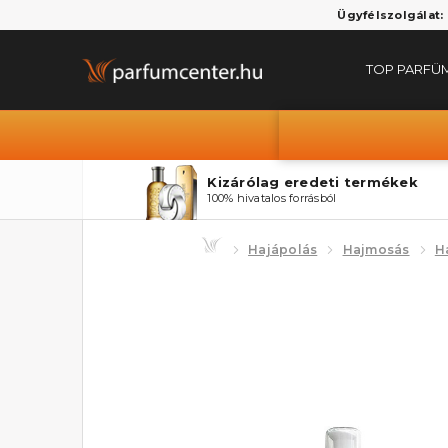
Ügyfélszolgálat:
TOP PARFÜ
Kizárólag eredeti termékek
100% hivatalos forrásból
Hajápolás
Hajmosás
H