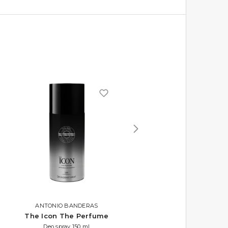
ANTONIO BANDERAS
EYÜP SABRI TUNCER
The Icon The Perfume
Perfume Jewels - Blu
Moon
Deo spray 150 ml