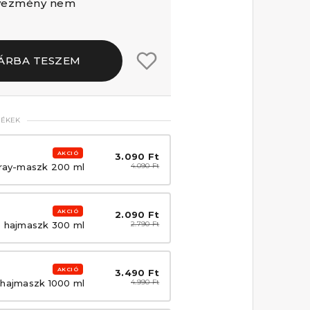
dvezmény nem
ÁRBA TESZEM
MÉKEK
AKCIÓ
3.090 Ft
pray-maszk 200 ml
4.090 Ft
AKCIÓ
2.090 Ft
ó hajmaszk 300 ml
2.790 Ft
AKCIÓ
3.490 Ft
 hajmaszk 1000 ml
4.990 Ft