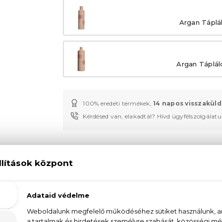
Argan Táplá
Argan Táplá
100% eredeti termékek,
14 napos visszaküld
Kérdésed van, elakadtál? Hívd ügyfélszolgálat
LEÍRÁS
ÉRTÉKELÉSEK (0)
SZÁLLÍTÁS