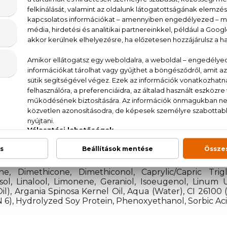
Echosline Argan Tápláló hajszérum 100 ml
t szójafehérje alapú formula fényesítő és revitalizáló h
csönöz a hajnak, segít megvédeni a hajszálat kü
 pollenek).
n: vigyen fel néhány cseppet a száraz hajra, egyenlete
ndícionáló hatás érdekében: vigyen fel néhány csepp 
 formázással. A mégnagyobb hidratáló hatás elérése ér
e és vigye fel samponozás után a hajszerkezetre és 
ne, Dimethicone, Dimethiconol, Caprylic/Capric Trig
sol, Linalool, Limonene, Geraniol, Isoeugenol, Linum 
il), Argania Spinosa Kernel Oil, Aqua (Water), CI 2610
N 6), Hydrolyzed Soy Protein, Phenoxyethanol, Sorbic Ac