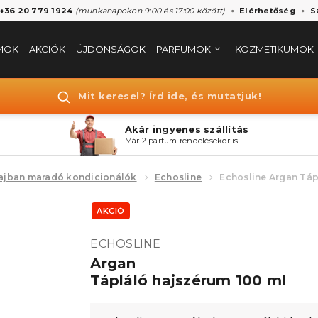
 +36 20 779 1924
(munkanapokon 9:00 és 17:00 között)
Elérhetőség
S
MÖK
AKCIÓK
ÚJDONSÁGOK
PARFÜMÖK
KOZMETIKUMOK
Mit keresel? Írd ide, és mutatjuk!
Akár ingyenes szállítás
Már 2 parfüm rendelésekor is
ajban maradó kondicionálók
Echosline
Echosline Argan Táp
AKCIÓ
ECHOSLINE
Argan
Tápláló hajszérum 100 ml