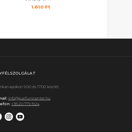
Parfümös testpermet 250 ml
1.610 Ft
3.670 Ft
YFÉLSZOLGÁLAT
kanapokon 9:00 és 17:00 között:
ail:
info@parfumcenter.hu
efon:
+36 20 779 1924