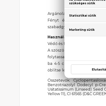
Argánolaj, lenmag és hidrolizál
Fényt és könnyedséget köl
szabadgyökök, nehézfémek és
Használat:
Védő és fényes hatás érdekébe
A szöszöszödés ellen és a ko
folytassa a szárítással és a
ba 4-5 cseppet, keverje össz
öblítse le.
Összetevők: Cyclopentasiloxa
Benzotriazolyl Dodecyl p-Cre
Usitatissimum (Linseed) Seed O
Yellow 11), CI 61565 (D&C GREE