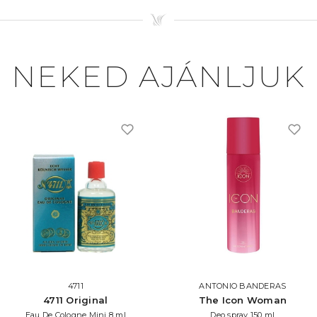
NEKED AJÁNLJUK
4711
ANTONIO BANDERAS
4711 Original
The Icon Woman
Eau De Cologne Mini 8 ml
Deo spray 150 ml