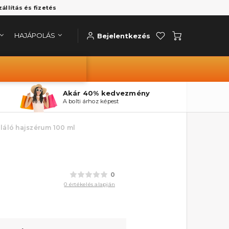
zállítás és fizetés
HAJÁPOLÁS
Bejelentkezés
Akár 40% kedvezmény
A bolti árhoz képest
láló hajszérum 100 ml
0
0 értékelés alapján