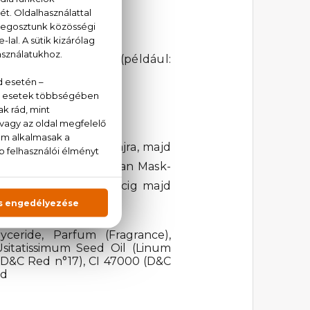
atással.
lső behatásoktól (például:
sen elosztva.
terméket a nedves hajra, majd
dekében tegyen az Argan Mask-
hagyja hatni 5-10 percig majd
lyceride, Parfum (Fragrance),
Usitatissimum Seed Oil (Linum
0 (D&C Red n°17), CI 47000 (D&C
id