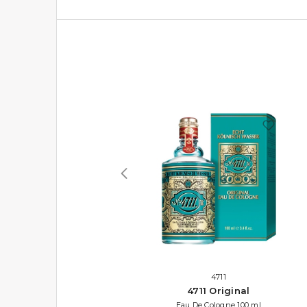
BENETTON
4711
Colors Rose
4711 Original
Eau De Toilette 50 ml
Eau De Cologne 100 ml