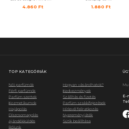
4.860 Ft
1.880 Ft
TOP KATEGÓRIÁK
ÜG
Női parfümök
Hogyan vásárolhatok?
Mun
Férfi parfümök
Kedvezmények
E-m
Parfüm szettek
Szállítás és fizetés
Tel
Kozmetikumok
Parfüm szakkifejezések
Hajápolás
Hírlevél feliratkozás
Díszcsomagolás
Nyereményjáték
Ajándékküldés
Sütik beállítása
Rólunk