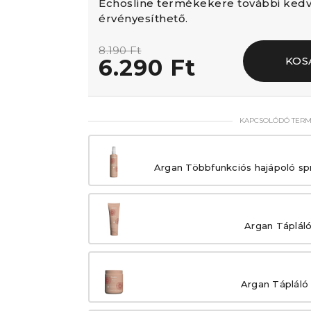
Echosline termékekere további ke
érvényesíthető.
8.190 Ft
6.290 Ft
KOS
KAPCSOLÓDÓ TER
Argan Többfunkciós hajápoló s
Argan Táplál
Argan Tápláló