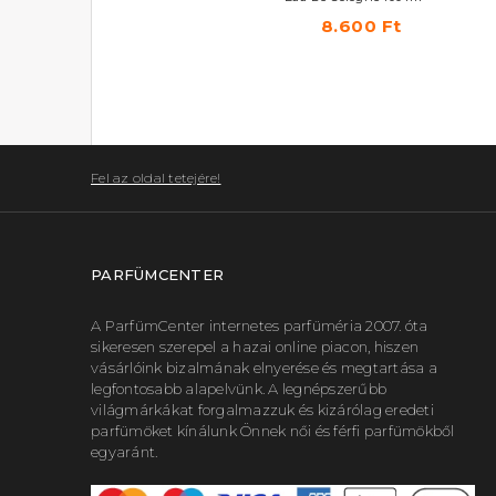
9.410 Ft
8.600 Ft
Fel az oldal tetejére!
PARFÜMCENTER
A ParfümCenter internetes parfüméria 2007. óta
sikeresen szerepel a hazai online piacon, hiszen
vásárlóink bizalmának elnyerése és megtartása a
legfontosabb alapelvünk. A legnépszerűbb
világmárkákat forgalmazzuk és kizárólag eredeti
parfümöket kínálunk Önnek női és férfi parfümökből
egyaránt.