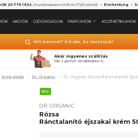
 +36 20 779 1924
(munkanapokon 9:00 és 17:00 között)
Elérhetőség
S
MÖK
AKCIÓK
ÚJDONSÁGOK
PARFÜMÖK
KOZMETIKUMOK
Mit keresel? Írd ide, és mutatjuk!
Akár ingyenes szállítás
Már 2 parfüm rendelésekor is
Arckrémek
Dr. Organic
Dr. Organic Rózsa Ránctalanító éjs
BIO
DR. ORGANIC
Rózsa
Ránctalanító éjszakai krém 5