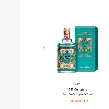
BENETTON
4711
Colors Rose
4711 Original
Eau De Toilette 50 ml
Eau De Cologne 100 ml
9.410 Ft
8.600 Ft