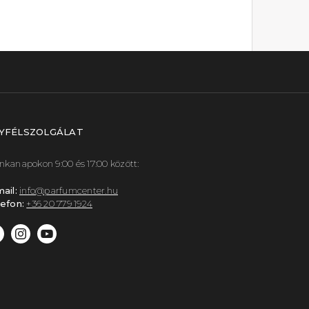
YFÉLSZOLGÁLAT
kanapokon 9:00 és 17:00 között:
ail:
info@parfumcenter.hu
efon:
+36 20 779 1924