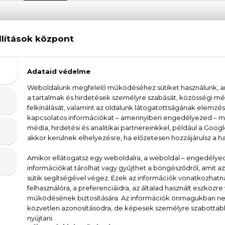
. Organic Rózsa Ránctalanító éjszakai krém 50
támogatja a sejtregenerációt, a kollagén és elasztin sz
redőket. Klinikailag igazolt, öregedésgátló vidrafűvel.
hiányos, problémás, érzékeny, zsíros és pattanásos bőr 
almazható
st
ját és csillapítja a gyulladásokat
ulását
jfájás ellen
s a sejtfalakat