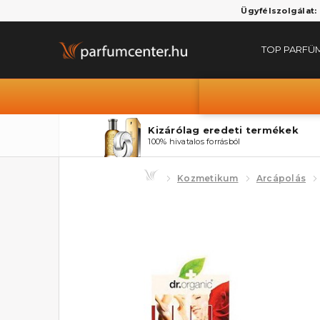
Ügyfélszolgálat:
TOP PARFÜ
Kizárólag eredeti termékek
100% hivatalos forrásból
Kozmetikum
Arcápolás