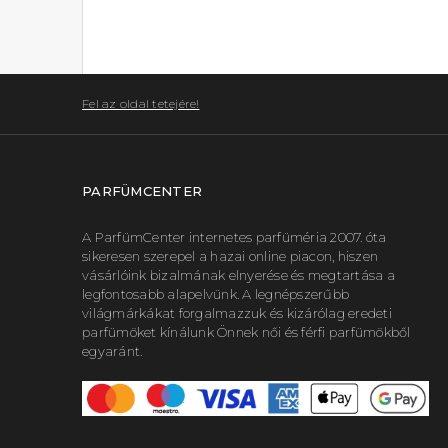
Fel az oldal tetejére!
PARFÜMCENTER
A ParfümCenter internetes parfüméria 2007. óta
sikeresen szerepel a hazai online piacon, hiszen
vásárlóink bizalmának elnyerése és megtartása a
legfontosabb alapelvünk. A legnépszerűbb
világmárkákat forgalmazzuk és kizárólag eredeti
parfümöket kínálunk Önnek női és férfi parfümökből
egyaránt.