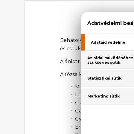
Dr
Behatolva a mélyebb rétegekbe 
és csökkenti a finom ráncokat, 
Ajánlott bőrtípus: Száraz, víz
A rózsa kivonatok hatásai:
Minden bőrtípusra alk
Lassítja a korai öregedé
Csökkenti a bőr irritáció
Gátolja a herpesz kialak
Gyógyír a migrén és a fe
Erősíti a hajszálereket é