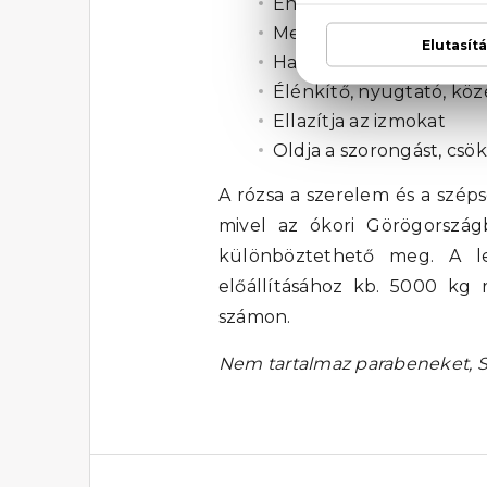
Enyhíti az ekcéma és a
Megnyugtatja a nepége
Hatásos a narancsbőr (ce
Élénkítő, nyugtató, köz
Ellazítja az izmokat
Oldja a szorongást, csök
A rózsa a szerelem és a szép
mivel az ókori Görögországb
különböztethető meg. A leg
előállításához kb. 5000 kg r
számon.
Nem tartalmaz parabeneket, SLS