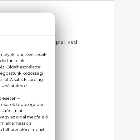
 ml
intézist. Hidratál, táplál, véd
kezelésére.