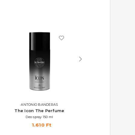
ANTONIO BANDERAS
EYÜP SABRI TUNCER
The Icon The Perfume
Perfume Jewels - Blu
Moon
Deo spray 150 ml
Parfümös testpermet 250 ml
1.610 Ft
3.670 Ft