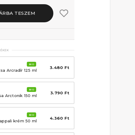
ÁRBA TESZEM
MÉKEK
BIO
3.480 Ft
sa Arcradír 125 ml
BIO
3.790 Ft
a Arctonik 150 ml
BIO
4.360 Ft
appali krém 50 ml