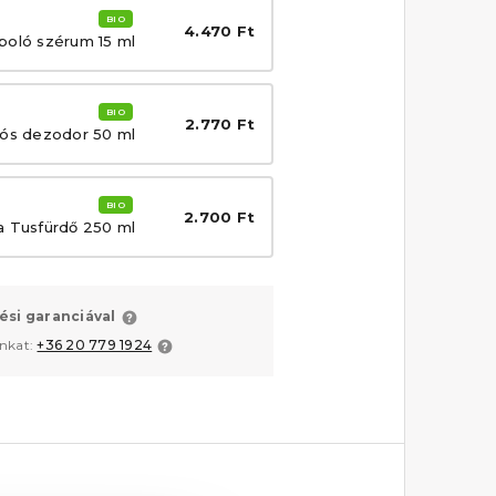
BIO
4.470 Ft
oló szérum 15 ml
BIO
2.770 Ft
ós dezodor 50 ml
BIO
2.700 Ft
 Tusfürdő 250 ml
ési garanciával
unkat:
+36 20 779 1924