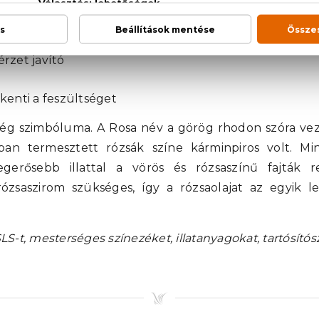
 pikkelysömör okozta tüneteket
tte bőrt
llulitis) és a terhességi csíkokkal szemben
érzet javító
kenti a feszültséget
ség szimbóluma. A Rosa név a görög rhodon szóra vezet
an termesztett rózsák színe kárminpiros volt. Min
erősebb illattal a vörös és rózsaszínű fajták ren
ózsaszirom szükséges, így a rózsaolajat az egyik le
-t, mesterséges színezéket, illatanyagokat, tartósítósz