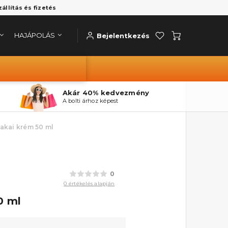
zállítás és fizetés
HAJÁPOLÁS
Bejelentkezés
Akár 40% kedvezmény
A bolti árhoz képest
zakai krém 50 ml
0
0 értékelés alapján
0 ml