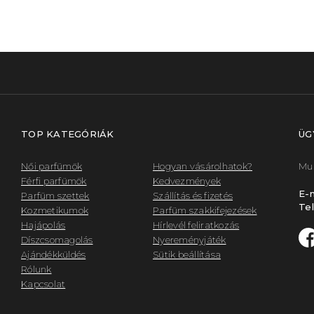
TOP KATEGÓRIÁK
ÜG
Női parfümök
Hogyan vásárolhatok?
Mun
Férfi parfümök
Kedvezmények
E-m
Parfüm szettek
Szállítás és fizetés
Tel
Kozmetikumok
Parfüm szakkifejezések
Hajápolás
Hírlevél feliratkozás
Díszcsomagolás
Nyereményjáték
Ajándékküldés
Sütik beállítása
Rólunk
Kapcsolat