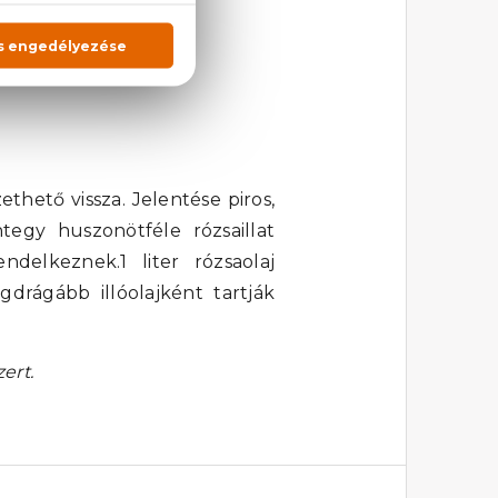
hető vissza. Jelentése piros,
tegy huszonötféle rózsaillat
delkeznek.1 liter rózsaolaj
gdrágább illóolajként tartják
ert.