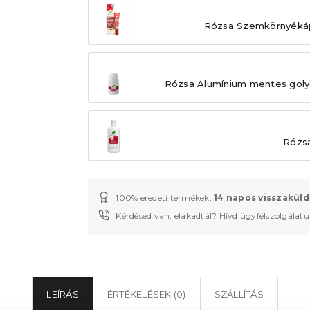
Rózsa Szemkörnyékáp
Rózsa Alumínium mentes goly
Rózsa
100% eredeti termékek,
14 napos visszaküld
Kérdésed van, elakadtál? Hívd ügyfélszolgálat
LEÍRÁS
ÉRTÉKELÉSEK (0)
SZÁLLÍTÁS