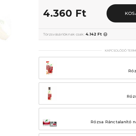
4.360 Ft
KOS
Törzsvásárlóknak csak:
4.142 Ft
KAPCSOLÓDÓ TER
Róz
Rózs
Rózsa Ránctalanító n