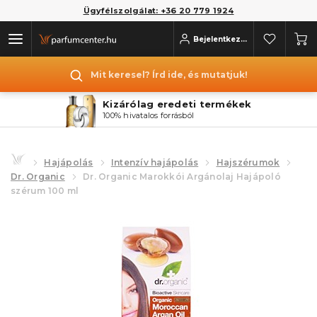
Ügyfélszolgálat: +36 20 779 1924
Bejelentkezés
Mit keresel? Írd ide, és mutatjuk!
Kizárólag eredeti termékek
100% hivatalos forrásból
Hajápolás
Intenzív hajápolás
Hajszérumok
Dr. Organic
Dr. Organic Marokkói Argánolaj Hajápoló
szérum 100 ml