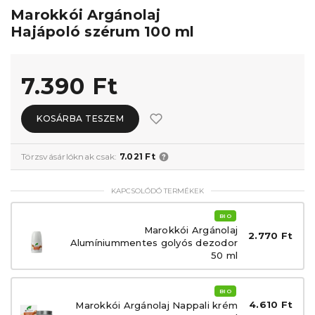
Marokkói Argánolaj
Hajápoló szérum 100 ml
7.390 Ft
KOSÁRBA TESZEM
Törzsvásárlóknak csak:
7.021 Ft
KAPCSOLÓDÓ TERMÉKEK
BIO
Marokkói Argánolaj
2.770 Ft
Alumíniummentes golyós dezodor
50 ml
BIO
4.610 Ft
Marokkói Argánolaj Nappali krém