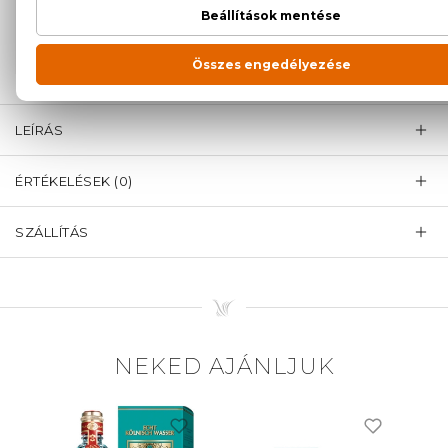
+36
Kérdésed van, elakadtál? Hívd ügyfélszolgálatunkat:
20 779 1924
LEÍRÁS
ÉRTÉKELÉSEK (0)
SZÁLLÍTÁS
NEKED AJÁNLJUK