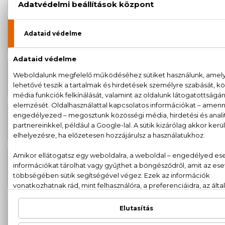
hajpakolás 200 ml
BIO
3.220 Ft
Marokkói Argánolaj Sampon 265 ml
BIO
5.590 Ft
Marokkói Argánolaj
Szemkörnyékápoló szérum 30 ml
BIO
3.380 Ft
Marokkói Argánolaj Testápoló 200
ml
BIO
2.700 Ft
Marokkói Argánolaj Tusfürdő 250
ml
100% eredeti termékek,
14 napos visszaküldési
garanciával