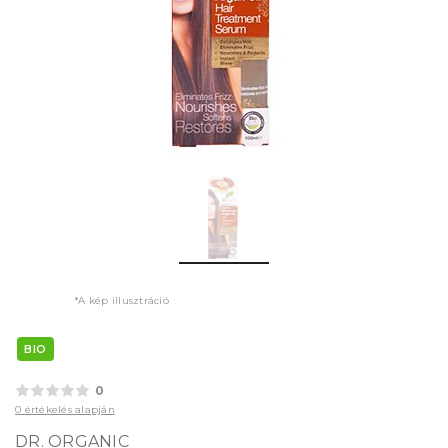
*A kép illusztráció
BIO
0
0 értékelés alapján
DR. ORGANIC