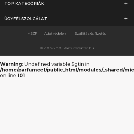
TOP KATEGÓRIÁK
ÜGYFÉLSZOLGÁLAT
ÁSZF
Adatvédelem
Szállítás és fizetés
© 2007-2026 Parfümcenter.hu
Warning
: Undefined variable $gtin in
/home/parfumce1/public_html/modules/_shared/mic
on line
101