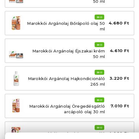
50 ml
BIO
4.680 Ft
Marokkói Argánolaj Bőrápoló olaj 50
ml
BIO
4.610 Ft
Marokkói Argánolaj Éjszakai krém
50 ml
BIO
3.220 Ft
Marokkói Argánolaj Hajkondicionáló
265 ml
BIO
7.010 Ft
Marokkói Argánolaj Öregedésgátló
arcápoló olaj 30 ml
BIO
4.060 Ft
Marokkói Argánolaj Regeneráló