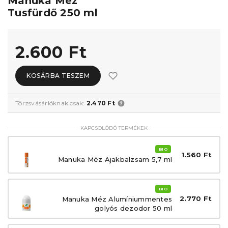
Manuka Méz
Tusfürdő 250 ml
2.600 Ft
KOSÁRBA TESZEM
Törzsvásárlóknak csak:
2.470 Ft
KAPCSOLÓDÓ TERMÉKEK
BIO
1.560 Ft
Manuka Méz Ajakbalzsam 5,7 ml
BIO
2.770 Ft
Manuka Méz Alumíniummentes
golyós dezodor 50 ml