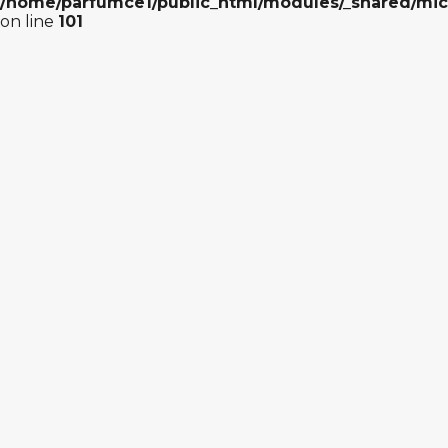
/home/parfumce1/public_html/modules/_shared/mic
on line
101