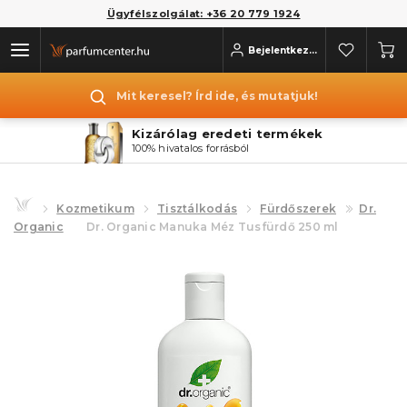
Ügyfélszolgálat: +36 20 779 1924
Bejelentkezés
Mit keresel? Írd ide, és mutatjuk!
Kizárólag eredeti termékek
100% hivatalos forrásból
Kozmetikum
Tisztálkodás
Fürdőszerek
Dr.
Organic
Dr. Organic Manuka Méz Tusfürdő 250 ml