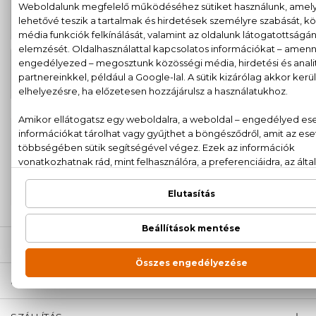
BIO
3.070 Ft
Manuka Méz Testápoló 200 ml
BIO
4.360 Ft
Manuka Méz Testápoló vaj 200 ml
100% eredeti termékek,
14 napos visszaküldési
garanciával
+36
Kérdésed van, elakadtál? Hívd ügyfélszolgálatunkat:
20 779 1924
LEÍRÁS
ÉRTÉKELÉSEK (0)