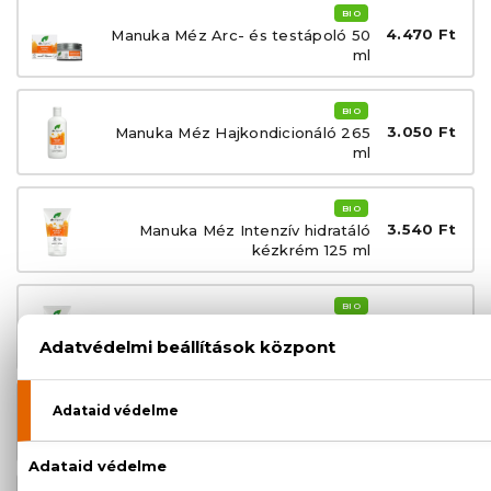
BIO
4.470 Ft
Manuka Méz Arc- és testápoló 50
ml
BIO
3.050 Ft
Manuka Méz Hajkondicionáló 265
ml
BIO
3.540 Ft
Manuka Méz Intenzív hidratáló
kézkrém 125 ml
BIO
3.640 Ft
Manuka Méz Láb- és sarokápoló
krém 125 ml
BIO
3.050 Ft
Manuka Méz Sampon 265 ml