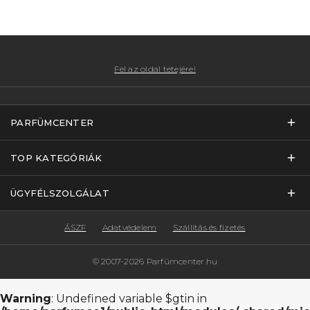
Fel az oldal tetejére!
PARFÜMCENTER
TOP KATEGÓRIÁK
ÜGYFÉLSZOLGÁLAT
ÁSZF
Adatvédelem
Szállítás és fizetés
© 2007-2026 Parfümcenter.hu
Warning
: Undefined variable $gtin in