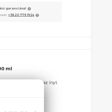
ési garanciával
unkat:
+36 20 779 1924
00 ml
len hat és nyugtatja az ínyt.
at.