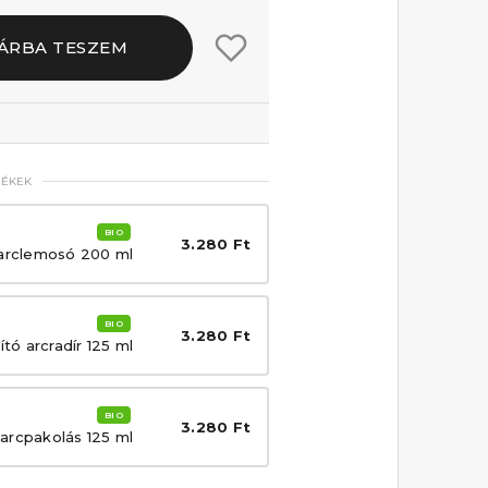
ÁRBA TESZEM
MÉKEK
BIO
3.280 Ft
 arclemosó 200 ml
BIO
3.280 Ft
tó arcradír 125 ml
BIO
3.280 Ft
 arcpakolás 125 ml