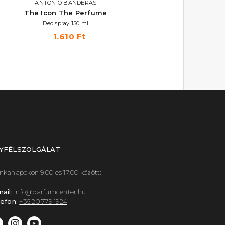
ANTONIO BANDERAS
EYÜP SABRI TUNCER
The Icon The Perfume
Perfume Jewels - Blu
Moon
Deo spray 150 ml
Parfümös testpermet 250 ml
1.610 Ft
3.670 Ft
YFÉLSZOLGÁLAT
kanapokon 9:00 és 17:00 között:
ail:
info@parfumcenter.hu
efon:
+36 20 779 1924