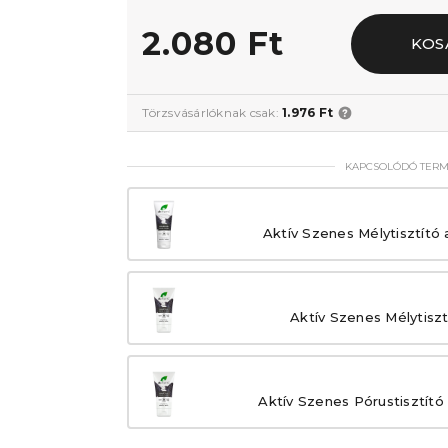
2.080 Ft
KOS
Törzsvásárlóknak csak:
1.976 Ft
KAPCSOLÓDÓ TER
Aktív Szenes Mélytisztító
Aktív Szenes Mélytisztí
Aktív Szenes Pórustisztító