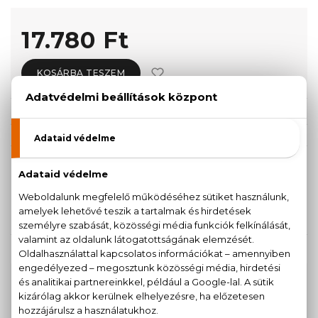
17.780 Ft
KOSÁRBA TESZEM
Törzsvásárlóknak csak:
16.891 Ft
KISZERELÉS KIVÁLASZTÁSA
Teszter 125 ml
125 ml
17.780 Ft
22.370 Ft
KAPCSOLÓDÓ TERMÉKEK
100% eredeti termékek,
14 napos visszaküldési
garanciával
+36
Kérdésed van, elakadtál? Hívd ügyfélszolgálatunkat: