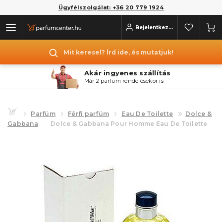
Ügyfélszolgálat: +36 20 779 1924
Bejelentkezés
Mit keresel? Írd ide, és mutatjuk!
Akár ingyenes szállítás
Már 2 parfüm rendelésekor is
Parfüm
Férfi parfüm
Eau De Toilette
Dolce &
Gabbana
Dolce & Gabbana Pour Homme Eau De Toilette