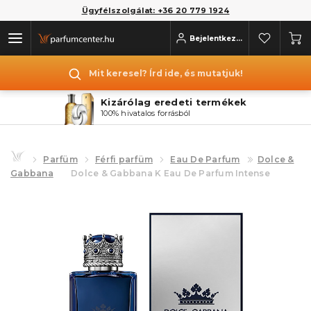
Ügyfélszolgálat: +36 20 779 1924
Bejelentkezés
Mit keresel? Írd ide, és mutatjuk!
Kizárólag eredeti termékek
100% hivatalos forrásból
Parfüm
Férfi parfüm
Eau De Parfum
Dolce &
Gabbana
Dolce & Gabbana K Eau De Parfum Intense