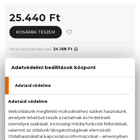
25.440 Ft
KOSÁRBA TESZEM
Törzsvásárlóknak csak:
24.168 Ft
KISZERELÉS KIVÁLASZTÁSA
50 ml
100 ml
20.610 Ft
25.440 Ft
KAPCSOLÓDÓ TERMÉKEK
18.410 Ft
K Eau De Toilette
-tól