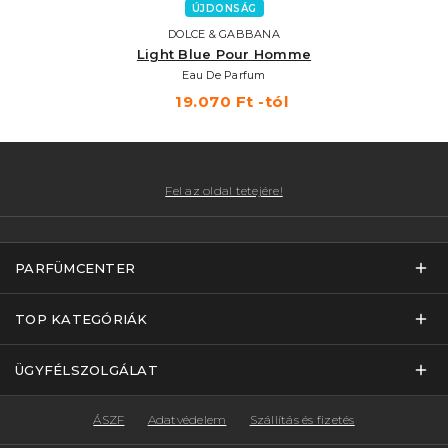
ÚJDONSÁG
DOLCE & GABBANA
Light Blue Pour Homme
Eau De Parfum
19.070 Ft -tól
Fel az oldal tetejére!
PARFÜMCENTER
TOP KATEGÓRIÁK
ÜGYFÉLSZOLGÁLAT
ÁSZF
Adatvédelem
Szállítás és fizetés