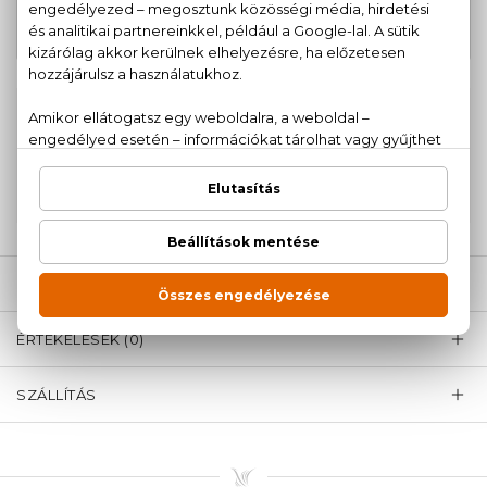
28.470 Ft
K Eau De Parfum
-tól
100% eredeti termékek,
14 napos visszaküldési
garanciával
+36
Kérdésed van, elakadtál? Hívd ügyfélszolgálatunkat:
20 779 1924
LEÍRÁS
ÉRTÉKELÉSEK (0)
SZÁLLÍTÁS